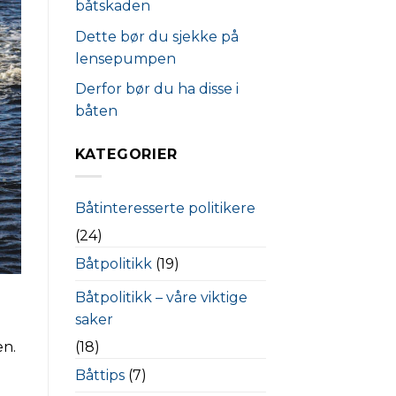
båtskaden
Dette bør du sjekke på
lensepumpen
Derfor bør du ha disse i
båten
KATEGORIER
Båtinteresserte politikere
(24)
Båtpolitikk
(19)
Båtpolitikk – våre viktige
saker
en.
(18)
Båttips
(7)