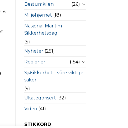
Bestumkilen
(26)
r 8
Miljøhjørnet
(18)
Nasjonal Maritim
et
Sikkerhetsdag
(5)
Nyheter
(251)
Regioner
(154)
Sjøsikkerhet – våre viktige
e
saker
(5)
Ukategorisert
(32)
Video
(41)
STIKKORD
ige