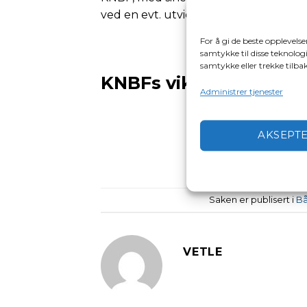
ved en evt. utvidelse av båtførerprø
For å gi de beste opplevels
samtykke til disse teknologi
samtykke eller trekke tilb
KNBFs viktige båtpoli
Administrer tjenester
AKSEPT
Saken er publisert i
Bå
VETLE