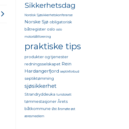
Sikkerhetsdag
Nordisk Sjøsikkerhetskonferanse
Norske Sjø
obligatorisk
båtregister
oslo
oslo
motorbåtforening
praktiske tips
produkter og tjenester
Rein
redningsselskapet
Hardangerfjord
septikforbud
septiktømming
sjøsikkerhet
Strandryddeuka
turistskatt
tømmestasjoner
Årets
båtkommune
Øst
årsmøte øst
æresmedlem