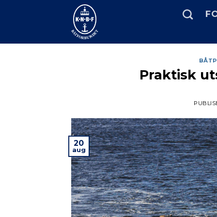
Skip
FO
to
content
BÅTP
Praktisk ut
PUBLIS
20
aug