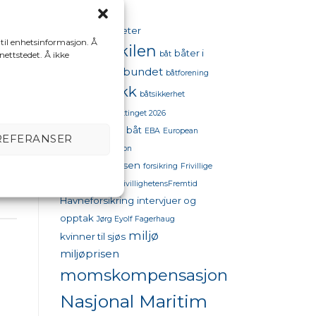
aktiviteter
98 oktan
 til enhetsinformasjon. Å
bestumkilen
båter i
båt
 nettstedet. Å ikke
båtforbundet
sjøen
båtforening
båtpolitikk
båtsikkerhet
båttinget
båttinget 2026
drivstoffpriser båt
EBA
European
REFERANSER
Boating Association
flytekonferansen
forsikring
Frivillige
organisasjoner
FrivillighetensFremtid
Havneforsikring
intervjuer og
opptak
Jørg Eyolf Fagerhaug
miljø
kvinner til sjøs
miljøprisen
momskompensasjon
Nasjonal Maritim