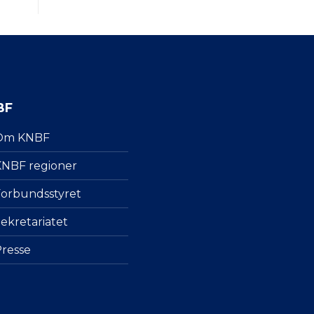
BF
Om KNBF
NBF regioner
orbundsstyret
ekretariatet
resse