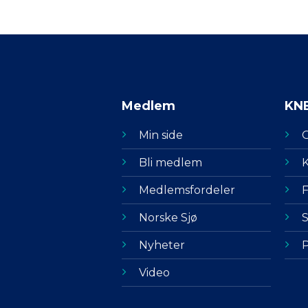
Medlem
KN
Min side
Bli medlem
K
Medlemsfordeler
F
Norske Sjø
S
Nyheter
P
Video