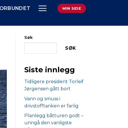
ORBUNDET
MIN SIDE
Søk
SØK
Siste innlegg
Tidligere president Torleif
Jørgensen gått bort
Vann og smuss i
drivstofftanken er farlig
Planlegg båtturen godt –
unngå den vanligste