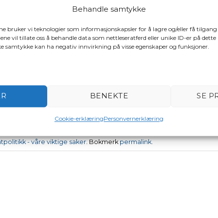
Behandle samtykke
ven
med en praktisk utsjekk .
ene bruker vi teknologier som informasjonskapsler for å lagre og/eller få tilgang
ene vil tillate oss å behandle data som nettleseratferd eller unike ID-er på dette
ake samtykke kan ha negativ innvirkning på visse egenskaper og funksjoner.
tiske saker
ER
BENEKTE
SE P
Cookie-erklæring
Personvernerklæring
tpolitikk - våre viktige saker
. Bokmerk
permalink
.