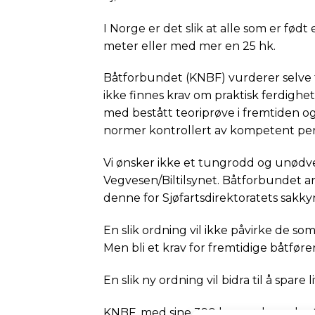
I Norge er det slik at alle som er født
meter eller med mer en 25 hk.
Båtforbundet (KNBF) vurderer selve t
ikke finnes krav om praktisk ferdighet.
med bestått teoriprøve i fremtiden ogs
normer kontrollert av kompetent per
Vi ønsker ikke et tungrodd og unødve
Vegvesen/Biltilsynet. Båtforbundet a
denne for Sjøfartsdirektoratets sakky
En slik ordning vil ikke påvirke de so
Men bli et krav for fremtidige båtføre
En slik ny ordning vil bidra til å spare 
KNBF, med sine 390 havner langs kyst