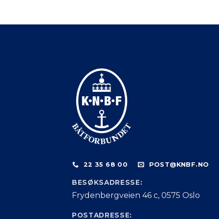
22 35 68 00
POST@KNBF.NO
BESØKSADRESSE:
Frydenbergveien 46 c, 0575 Oslo
POSTADRESSE: