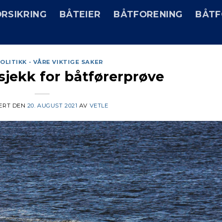
RSIKRING
BÅTEIER
BÅTFORENING
BÅTF
OLITIKK - VÅRE VIKTIGE SAKER
sjekk for båtførerprøve
ERT DEN
20. AUGUST 2021
AV
VETLE