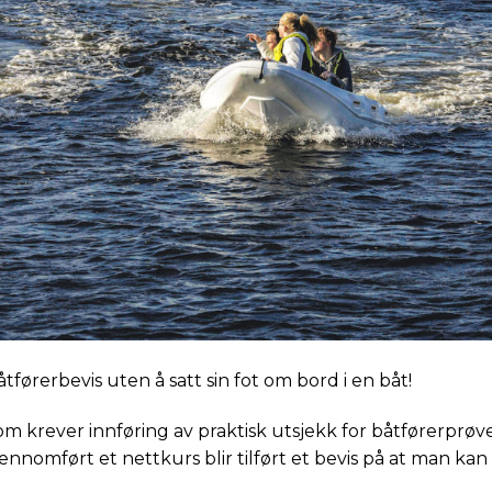
tførerbevis uten å satt sin fot om bord i en båt!
m krever innføring av praktisk utsjekk for båtførerprøv
ennomført et nettkurs blir tilført et bevis på at man kan