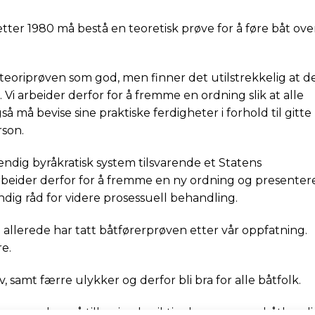
 etter 1980 må bestå en teoretisk prøve for å føre båt ove
eoriprøven som god, men finner det utilstrekkelig at d
 Vi arbeider derfor for å fremme en ordning slik at alle
å må bevise sine praktiske ferdigheter i forhold til gitte
son.
ndig byråkratisk system tilsvarende et Statens
rbeider derfor for å fremme en ny ordning og presenter
ndig råd for videre prosessuell behandling.
m allerede har tatt båtførerprøven etter vår oppfatning.
re.
liv, samt færre ulykker og derfor bli bra for alle båtfolk.
en, vurderer å tilby sine besiktigelsesmenn og båtkynd