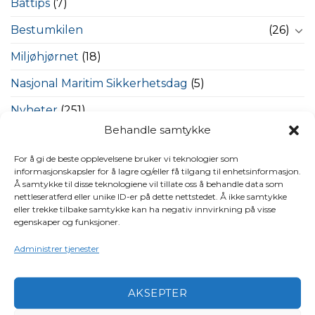
Båttips
(7)
Bestumkilen
(26)
Miljøhjørnet
(18)
Nasjonal Maritim Sikkerhetsdag
(5)
Nyheter
(251)
Behandle samtykke
Regioner
(154)
For å gi de beste opplevelsene bruker vi teknologier som
Sjøsikkerhet – våre viktige saker
(5)
informasjonskapsler for å lagre og/eller få tilgang til enhetsinformasjon.
Å samtykke til disse teknologiene vil tillate oss å behandle data som
Ukategorisert
(32)
nettleseratferd eller unike ID-er på dette nettstedet. Å ikke samtykke
eller trekke tilbake samtykke kan ha negativ innvirkning på visse
Video
(41)
egenskaper og funksjoner.
Administrer tjenester
STIKKORD
AKSEPTER
bestumkilen
aktiviteter
båter i sjøen
98 oktan
båt