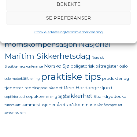
båtpolitikk
båtforbundet
BENEKTE
båtforening
båtsikkerhet
båttinget
drivstoffpriser båt
båttinget 2026
EBA
European Boating
SE PREFERANSER
flytekonferansen
Association
forsikring
Frivillige organisasjoner
Havneforsikring
intervjuer og opptak
FrivillighetensFremtid
Jørg
Cookie-erklæring
Personvernerklæring
miljø
miljøprisen
kvinner til sjøs
Eyolf Fagerhaug
Nasjonal
momskompensasjon
Maritim Sikkerhetsdag
Nordisk
Norske Sjø
obligatorisk båtregister
oslo
Sjøsikkerhetskonferanse
praktiske tips
produkter og
oslo motorbåtforening
Rein Hardangerfjord
tjenester
redningsselskapet
sjøsikkerhet
septiktømming
Strandryddeuka
septikforbud
tømmestasjoner
Årets båtkommune
turistskatt
Øst
årsmøte øst
æresmedlem