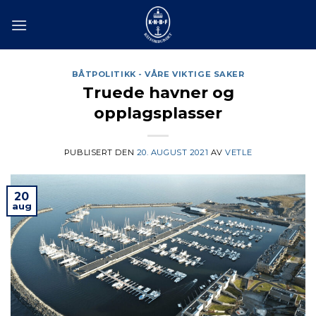
Skip
to
content
BÅTPOLITIKK - VÅRE VIKTIGE SAKER
Truede havner og
opplagsplasser
PUBLISERT DEN
20. AUGUST 2021
AV
VETLE
20
aug