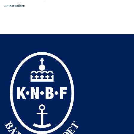
æresmedlem