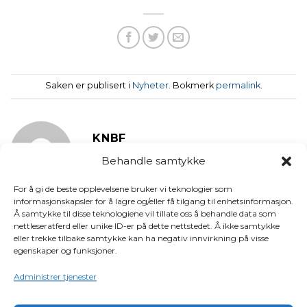
Saken er publisert i
Nyheter
. Bokmerk
permalink
.
KNBF
Behandle samtykke
For å gi de beste opplevelsene bruker vi teknologier som
informasjonskapsler for å lagre og/eller få tilgang til enhetsinformasjon.
Å samtykke til disse teknologiene vil tillate oss å behandle data som
Ny foreningsfordel: ROV-
nettleseratferd eller unike ID-er på dette nettstedet. Å ikke samtykke
Båtinteresserte politikere:
inspeksjon av
eller trekke tilbake samtykke kan ha negativ innvirkning på visse
Svein Harberg (H)
egenskaper og funksjoner.
havneanlegg
Administrer tjenester