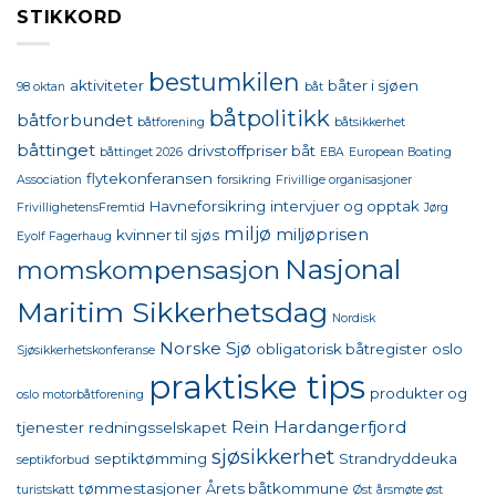
STIKKORD
bestumkilen
aktiviteter
båter i sjøen
98 oktan
båt
båtpolitikk
båtforbundet
båtforening
båtsikkerhet
båttinget
drivstoffpriser båt
båttinget 2026
EBA
European Boating
flytekonferansen
Association
forsikring
Frivillige organisasjoner
Havneforsikring
intervjuer og opptak
FrivillighetensFremtid
Jørg
miljø
miljøprisen
kvinner til sjøs
Eyolf Fagerhaug
Nasjonal
momskompensasjon
Maritim Sikkerhetsdag
Nordisk
Norske Sjø
obligatorisk båtregister
oslo
Sjøsikkerhetskonferanse
praktiske tips
produkter og
oslo motorbåtforening
Rein Hardangerfjord
tjenester
redningsselskapet
sjøsikkerhet
septiktømming
Strandryddeuka
septikforbud
tømmestasjoner
Årets båtkommune
turistskatt
Øst
årsmøte øst