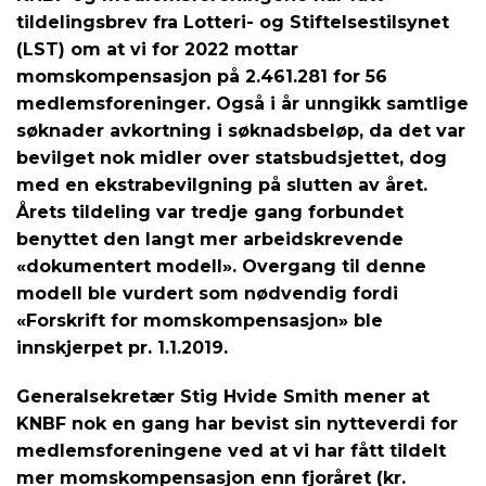
tildelingsbrev fra Lotteri- og Stiftelsestilsynet
(LST) om at vi for 2022 mottar
momskompensasjon på 2.461.281 for 56
medlemsforeninger. Også i år unngikk samtlige
søknader avkortning i søknadsbeløp, da det var
bevilget nok midler over statsbudsjettet, dog
med en ekstrabevilgning på slutten av året.
Årets tildeling var tredje gang forbundet
benyttet den langt mer arbeidskrevende
«dokumentert modell». Overgang til denne
modell ble vurdert som nødvendig fordi
«Forskrift for momskompensasjon» ble
innskjerpet pr. 1.1.2019.
Generalsekretær Stig Hvide Smith mener at
KNBF nok en gang har bevist sin nytteverdi for
medlemsforeningene ved at vi har fått tildelt
mer momskompensasjon enn fjoråret (kr.