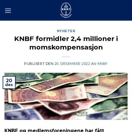
Skip
to
content
NYHETER
KNBF formidler 2,4 millioner i
momskompensasjon
PUBLISERT DEN
20. DESEMBER 2022
AV
KNBF
20
des
KNBF og medlemsforeningene har fått