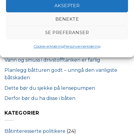
AKSEPTER
Søk
SØK
BENEKTE
SE PREFERANSER
Siste innlegg
Cookie-erklæring
Personvernerklæring
Tidligere president Torleif Jørgensen gått bort
Vann og smuss i drivstofftanken er farlig
Planlegg båtturen godt – unngå den vanligste
båtskaden
Dette bør du sjekke på lensepumpen
Derfor bør du ha disse i båten
KATEGORIER
Båtinteresserte politikere
(24)