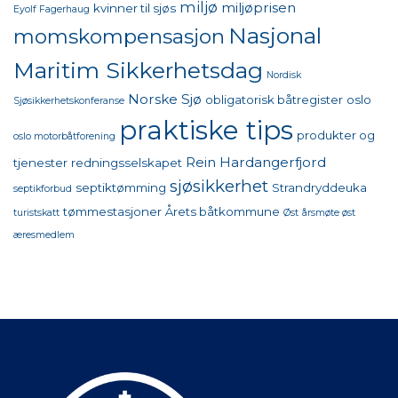
miljø
miljøprisen
kvinner til sjøs
Eyolf Fagerhaug
Nasjonal
momskompensasjon
Maritim Sikkerhetsdag
Nordisk
Norske Sjø
obligatorisk båtregister
oslo
Sjøsikkerhetskonferanse
praktiske tips
produkter og
oslo motorbåtforening
Rein Hardangerfjord
tjenester
redningsselskapet
sjøsikkerhet
septiktømming
Strandryddeuka
septikforbud
tømmestasjoner
Årets båtkommune
turistskatt
Øst
årsmøte øst
æresmedlem