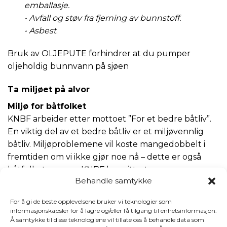
emballasje.
• Avfall og støv fra fjerning av bunnstoff.
• Asbest
.
Bruk av OLJEPUTE forhindrer at du pumper
oljeholdig bunnvann på sjøen
Ta miljøet på alvor
Miljø for båtfolket
KNBF arbeider etter mottoet ”For et bedre båtliv”.
En viktig del av et bedre båtliv er et miljøvennlig
båtliv. Miljøproblemene vil koste mangedobbelt i
fremtiden om vi ikke gjør noe nå – dette er også
båtfolkets ansvar. KNBF har gitt ut en egen
Behandle samtykke
miljøveileder hvor du finner mer miljøinformasjon
for
For å gi de beste opplevelsene bruker vi teknologier som
informasjonskapsler for å lagre og/eller få tilgang til enhetsinformasjon.
Farlig avfall
Å samtykke til disse teknologiene vil tillate oss å behandle data som