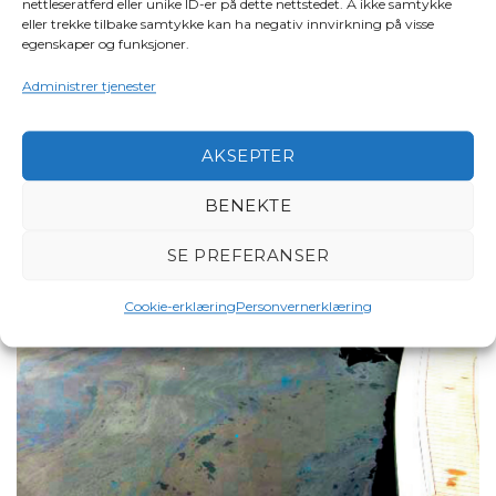
nettleseratferd eller unike ID-er på dette nettstedet. Å ikke samtykke
Vår miljøfiende nummer en er farlig avfall på avveie.
eller trekke tilbake samtykke kan ha negativ innvirkning på visse
Dette kan medføre alvorlig forurensning og kan
egenskaper og funksjoner.
være til stor skade for dyr og mennesker, samt livet i
Administrer tjenester
havet. Farlig avfall er avfall som ikke hensiktsmessig
kan håndteres sammen med annet avfall fordi det
kan medføre alvorlig forurensning.
AKSEPTER
BENEKTE
SE PREFERANSER
Cookie-erklæring
Personvernerklæring