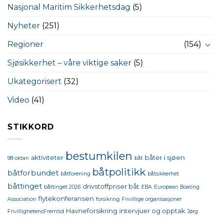
Nasjonal Maritim Sikkerhetsdag
(5)
Nyheter
(251)
Regioner
(154)
Sjøsikkerhet – våre viktige saker
(5)
Ukategorisert
(32)
Video
(41)
STIKKORD
bestumkilen
aktiviteter
båter i sjøen
98 oktan
båt
båtpolitikk
båtforbundet
båtforening
båtsikkerhet
båttinget
drivstoffpriser båt
båttinget 2026
EBA
European Boating
flytekonferansen
Association
forsikring
Frivillige organisasjoner
Havneforsikring
intervjuer og opptak
FrivillighetensFremtid
Jørg