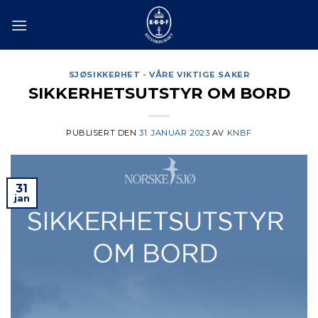
Skip
to
content
SJØSIKKERHET - VÅRE VIKTIGE SAKER
SIKKERHETSUTSTYR OM BORD
PUBLISERT DEN
31. JANUAR 2023
AV
KNBF
31
jan