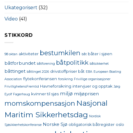
Ukategorisert
(32)
Video
(41)
STIKKORD
bestumkilen
aktiviteter
båter i sjøen
98 oktan
båt
båtpolitikk
båtforbundet
båtforening
båtsikkerhet
båttinget
drivstoffpriser båt
båttinget 2026
EBA
European Boating
flytekonferansen
Association
forsikring
Frivillige organisasjoner
Havneforsikring
intervjuer og opptak
FrivillighetensFremtid
Jørg
miljø
miljøprisen
kvinner til sjøs
Eyolf Fagerhaug
Nasjonal
momskompensasjon
Maritim Sikkerhetsdag
Nordisk
Norske Sjø
obligatorisk båtregister
oslo
Sjøsikkerhetskonferanse