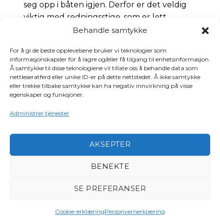
seg opp i båten igjen. Derfor er det veldig
viktig med redningsstige, som er lett
tilgjengelig fra vann. På nyere båter er det
Behandle samtykke
påbudt med redningsstige. Det anbefales
For å gi de beste opplevelsene bruker vi teknologier som
på det sterkeste å montere redningsstige
informasjonskapsler for å lagre og/eller få tilgang til enhetsinformasjon.
på eldre båter.
Å samtykke til disse teknologiene vil tillate oss å behandle data som
nettleseratferd eller unike ID-er på dette nettstedet. Å ikke samtykke
eller trekke tilbake samtykke kan ha negativ innvirkning på visse
REDNINGSFLÅTE/JOLLE
egenskaper og funksjoner.
I dag har mange båter redningsflåte. Flåtetype
Administrer tjenester
velges ut fra hvilke områder en skal ferdes i og hvor
mange personer som oppholder seg i båten. Det er
viktig å plassere flåten slik at det er enkelt å få den
AKSEPTER
på sjøen. I fritidsbåter er det 5 års intervall på
inspeksjon av redningsflåte. Mange båter har en
BENEKTE
gummibåt som redningsjolle. En bør da ha
SE PREFERANSER
lappesaker og luftpumpe om bord.
Cookie-erklæring
Personvernerklæring