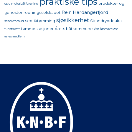
praktiske tips
produkter og
oslo motorbåtforening
Rein Hardangerfjord
tjenester
redningsselskapet
sjøsikkerhet
septiktømming
Strandryddeuka
septikforbud
tømmestasjoner
Årets båtkommune
turistskatt
Øst
årsmøte øst
æresmedlem