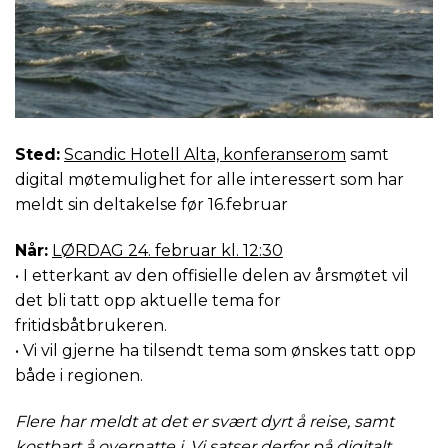
Sted:
Scandic Hotell Alta, konferanserom
samt
digital møtemulighet for alle interessert som har
meldt sin deltakelse før 16.februar
Når:
LØRDAG 24. februar kl. 12:30
• I etterkant av den offisielle delen av årsmøtet vil
det bli tatt opp aktuelle tema for
fritidsbåtbrukeren.
• Vi vil gjerne ha tilsendt tema som ønskes tatt opp
både i regionen.
Flere har meldt at det er svært dyrt å reise, samt
kostbart å overnatte i. Vi satser derfor på digitalt