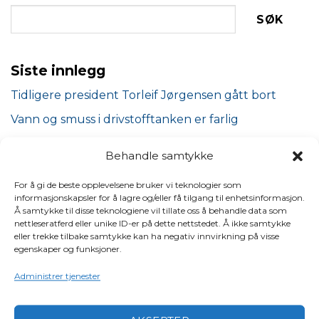
SØK
Siste innlegg
Tidligere president Torleif Jørgensen gått bort
Vann og smuss i drivstofftanken er farlig
Planlegg båtturen godt – unngå den vanligste
Behandle samtykke
båtskaden
For å gi de beste opplevelsene bruker vi teknologier som
Dette bør du sjekke på lensepumpen
informasjonskapsler for å lagre og/eller få tilgang til enhetsinformasjon.
Derfor bør du ha disse i båten
Å samtykke til disse teknologiene vil tillate oss å behandle data som
nettleseratferd eller unike ID-er på dette nettstedet. Å ikke samtykke
eller trekke tilbake samtykke kan ha negativ innvirkning på visse
KATEGORIER
egenskaper og funksjoner.
Administrer tjenester
Båtinteresserte politikere
(24)
Båtpolitikk
(19)