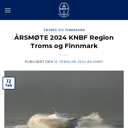
Skip
to
content
TROMS OG FINNMARK
ÅRSMØTE 2024 KNBF Region
Troms og Finnmark
PUBLISERT DEN
12. FEBRUAR 2024
AV
KNBF
12
feb