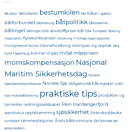
bestumkilen
aktiviteter
båter i sjøen
98 oktan
båt
båtpolitikk
båtforbundet
båtforening
båtsikkerhet
båttinget
drivstoffpriser båt
båttinget 2026
EBA
European Boating
flytekonferansen
Association
forsikring
Frivillige organisasjoner
Havneforsikring
intervjuer og opptak
FrivillighetensFremtid
Jørg
miljø
miljøprisen
kvinner til sjøs
Eyolf Fagerhaug
Nasjonal
momskompensasjon
Maritim Sikkerhetsdag
Nordisk
Norske Sjø
obligatorisk båtregister
oslo
Sjøsikkerhetskonferanse
praktiske tips
produkter og
oslo motorbåtforening
Rein Hardangerfjord
tjenester
redningsselskapet
sjøsikkerhet
septiktømming
Strandryddeuka
septikforbud
tømmestasjoner
Årets båtkommune
turistskatt
Øst
årsmøte øst
æresmedlem