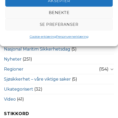
AKSEPTER
Båtpolitikk – våre viktige saker
(18)
BENEKTE
Båttips
(7)
SE PREFERANSER
Bestumkilen
(26)
Cookie-erklæring
Personvernerklæring
Miljøhjørnet
(18)
Nasjonal Maritim Sikkerhetsdag
(5)
Nyheter
(251)
Regioner
(154)
Sjøsikkerhet – våre viktige saker
(5)
Ukategorisert
(32)
Video
(41)
STIKKORD