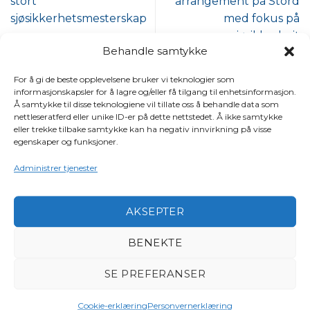
stort
arrangement på Stord
sjøsikkerhetsmesterskap
med fokus på
sjøsikkerheit
Behandle samtykke
For å gi de beste opplevelsene bruker vi teknologier som
informasjonskapsler for å lagre og/eller få tilgang til enhetsinformasjon.
Søk
Å samtykke til disse teknologiene vil tillate oss å behandle data som
nettleseratferd eller unike ID-er på dette nettstedet. Å ikke samtykke
SØK
eller trekke tilbake samtykke kan ha negativ innvirkning på visse
egenskaper og funksjoner.
Administrer tjenester
Siste innlegg
Tidligere president Torleif Jørgensen gått bort
AKSEPTER
Vann og smuss i drivstofftanken er farlig
BENEKTE
Planlegg båtturen godt – unngå den vanligste
båtskaden
SE PREFERANSER
Dette bør du sjekke på lensepumpen
Cookie-erklæring
Personvernerklæring