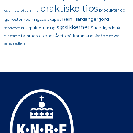
praktiske tips
produkter og
oslo motorbåtforening
Rein Hardangerfjord
tjenester
redningsselskapet
sjøsikkerhet
septiktømming
Strandryddeuka
septikforbud
tømmestasjoner
Årets båtkommune
turistskatt
Øst
årsmøte øst
æresmedlem