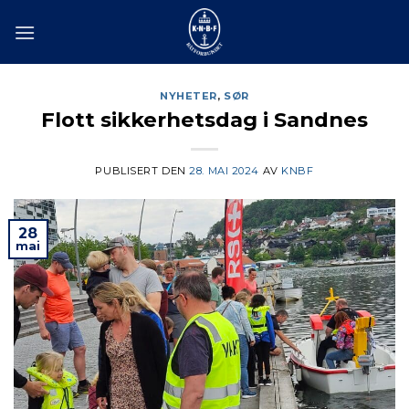
Skip
to
content
NYHETER
,
SØR
Flott sikkerhetsdag i Sandnes
PUBLISERT DEN
28. MAI 2024
AV
KNBF
28
mai