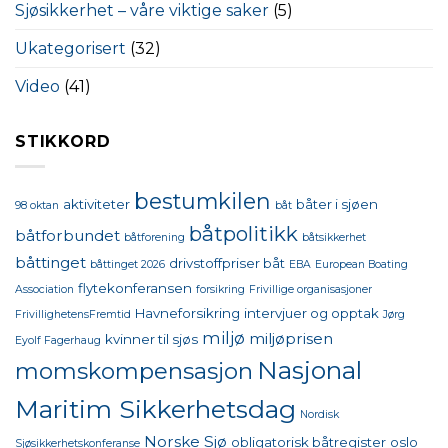
Sjøsikkerhet – våre viktige saker
(5)
Ukategorisert
(32)
Video
(41)
STIKKORD
bestumkilen
aktiviteter
båter i sjøen
98 oktan
båt
båtpolitikk
båtforbundet
båtforening
båtsikkerhet
båttinget
drivstoffpriser båt
båttinget 2026
EBA
European Boating
flytekonferansen
Association
forsikring
Frivillige organisasjoner
Havneforsikring
intervjuer og opptak
FrivillighetensFremtid
Jørg
miljø
miljøprisen
kvinner til sjøs
Eyolf Fagerhaug
Nasjonal
momskompensasjon
Maritim Sikkerhetsdag
Nordisk
Norske Sjø
obligatorisk båtregister
oslo
Sjøsikkerhetskonferanse