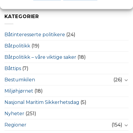
Derfor bør du ha disse i båten
KATEGORIER
Båtinteresserte politikere
(24)
Båtpolitikk
(19)
Båtpolitikk – våre viktige saker
(18)
Båttips
(7)
Bestumkilen
(26)
Miljøhjørnet
(18)
Nasjonal Maritim Sikkerhetsdag
(5)
Nyheter
(251)
Regioner
(154)