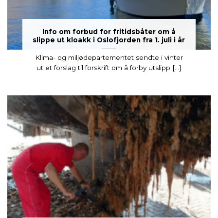
Info om forbud for fritidsbåter om å
slippe ut kloakk i Oslofjorden fra 1. juli i år
Klima- og miljødepartementet sendte i vinter
ut et forslag til forskrift om å forby utslipp [...]