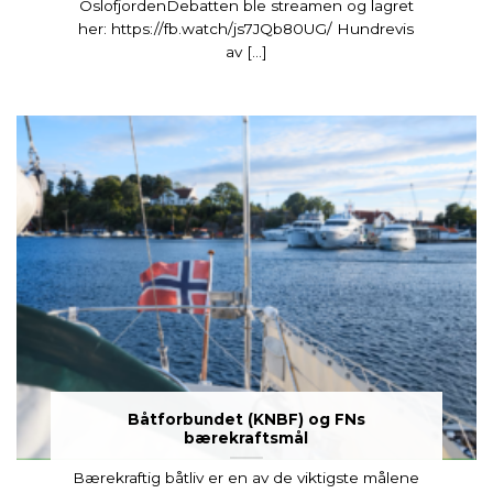
OslofjordenDebatten ble streamen og lagret
her: https://fb.watch/js7JQb80UG/ Hundrevis
av [...]
Båtforbundet (KNBF) og FNs
bærekraftsmål
Bærekraftig båtliv er en av de viktigste målene