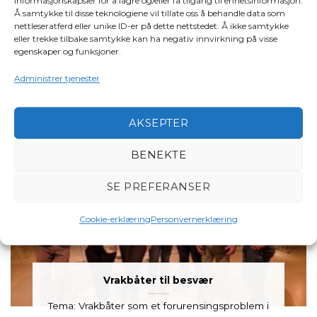
informasjonskapsler for å lagre og/eller få tilgang til enhetsinformasjon.
Å samtykke til disse teknologiene vil tillate oss å behandle data som
I dag hadde vår generalsekretær en
nettleseratferd eller unike ID-er på dette nettstedet. Å ikke samtykke
opptreden på Nyhetsmorgen på NRK, hvor
eller trekke tilbake samtykke kan ha negativ innvirkning på visse
han gir tips [...]
egenskaper og funksjoner.
Administrer tjenester
AKSEPTER
BENEKTE
SE PREFERANSER
Cookie-erklæring
Personvernerklæring
Vrakbåter til besvær
Tema: Vrakbåter som et forurensingsproblem i