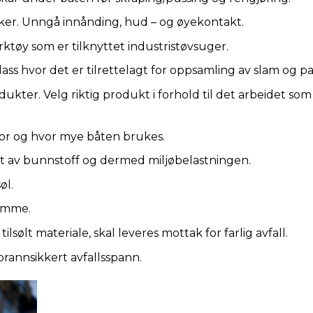
sker. Unngå innånding, hud – og øyekontakt.
ktøy som er tilknyttet industristøvsuger.
ass hvor det er tilrettelagt for oppsamling av slam og pa
dukter. Velg riktig produkt i forhold til det arbeidet som
vor og hvor mye båten brukes.
t av bunnstoff og dermed miljøbelastningen.
øl.
lamme.
ilsølt materiale, skal leveres mottak for farlig avfall.
 brannsikkert avfallsspann.