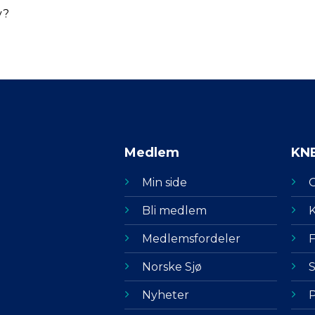
v?
Medlem
KN
Min side
Bli medlem
K
Medlemsfordeler
F
Norske Sjø
S
Nyheter
P