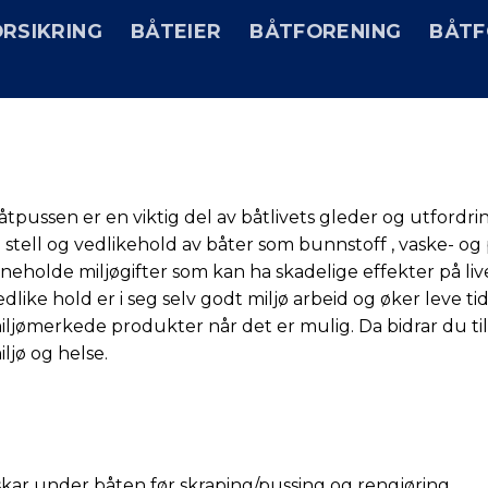
RSIKRING
BÅTEIER
BÅTFORENING
BÅTF
åtpussen er en viktig del av båtlivets gleder og utford
il stell og vedlikehold av båter som bunnstoff , vaske- o
nneholde miljøgifter som kan ha skadelige effekter på liv
edlike hold er i seg selv godt miljø arbeid og øker leve t
iljømerkede produkter når det er mulig. Da bidrar du ti
iljø og helse.
kar under båten før skraping/pussing og rengjøring.