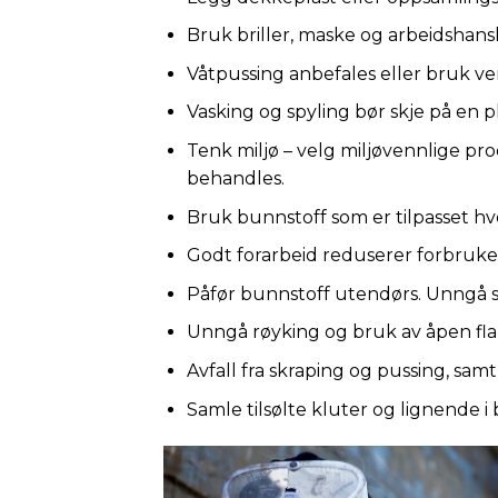
Bruk briller, maske og arbeidshan
Våtpussing anbefales eller bruk ver
Vasking og spyling bør skje på en pl
Tenk miljø – velg miljøvennlige pro
behandles.
Bruk bunnstoff som er tilpasset h
Godt forarbeid reduserer forbruke
Påfør bunnstoff utendørs. Unngå s
Unngå røyking og bruk av åpen f
Avfall fra skraping og pussing, samt t
Samle tilsølte kluter og lignende i