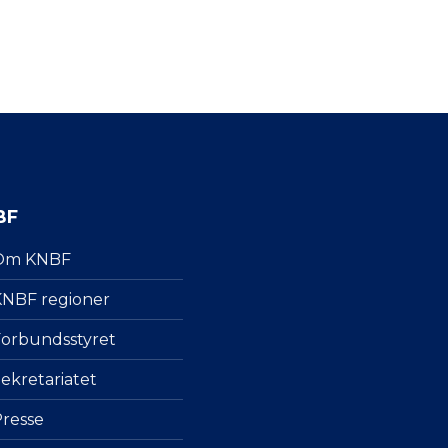
BF
Om KNBF
NBF regioner
orbundsstyret
ekretariatet
resse