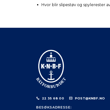
Hvor blir slipestøv og spylerester a
22 35 68 00
POST@KNBF.NO
BESØKSADRESSE: