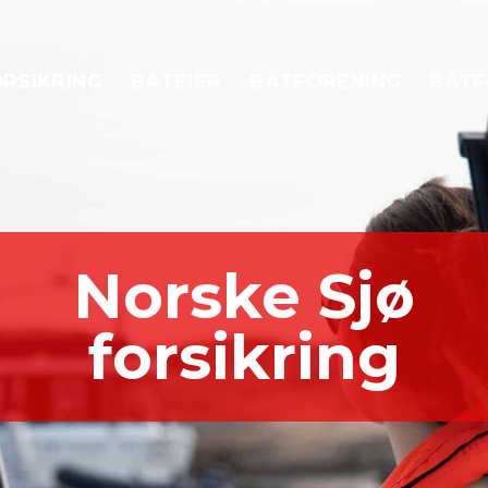
RSIKRING
BÅTEIER
BÅTFORENING
BÅTF
Norske Sjø
forsikring