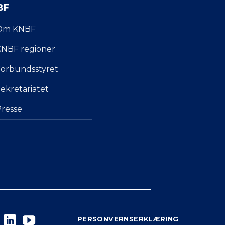
BF
Om KNBF
NBF regioner
orbundsstyret
ekretariatet
resse
PERSONVERNSERKLÆRING