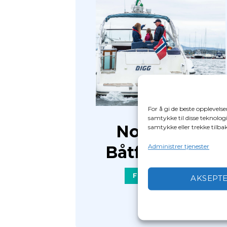
For å gi de beste opplevels
samtykke til disse teknologi
Norske Sjø
samtykke eller trekke tilb
Båtforsikring
Administrer tjenester
FINN UT MER
AKSEPT