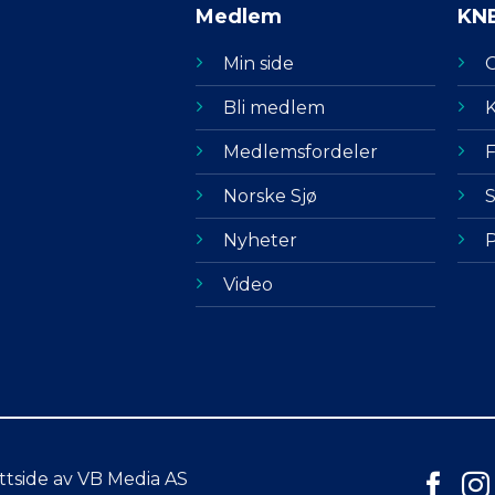
Medlem
KN
Min side
Bli medlem
K
Medlemsfordeler
F
Norske Sjø
S
Nyheter
P
Video
ttside av VB Media AS