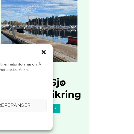
 til enhetsinformasjon. Å
 nettstedet. Å ikke
Norske Sjø
Havneforsikring
REFERANSER
FINN UT MER