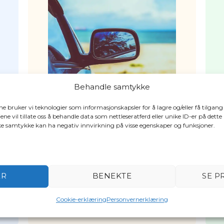
Behandle samtykke
ene bruker vi teknologier som informasjonskapsler for å lagre og/eller få tilgang
ene vil tillate oss å behandle data som nettleseratferd eller unike ID-er på dette
ake samtykke kan ha negativ innvirkning på visse egenskaper og funksjoner.
Private
skadeforsikringer
FINN UT MER
ER
BENEKTE
SE P
Cookie-erklæring
Personvernerklæring