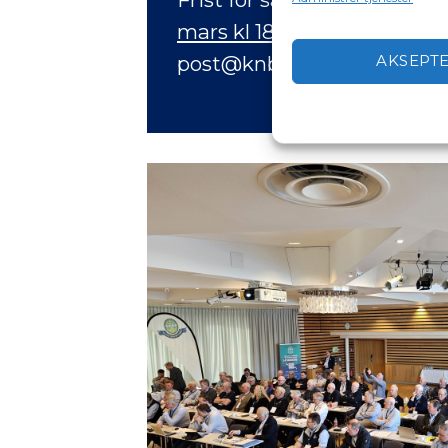
mars kl 18:00
. Forslag/sake
post@knbf.no
AKSEPT