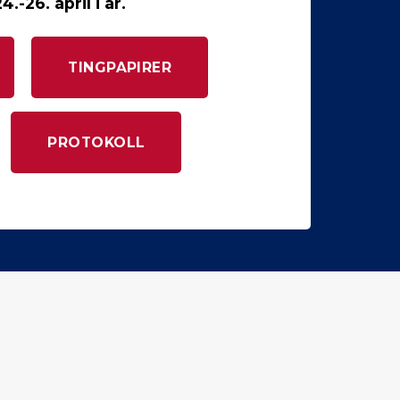
.-26. april i år.
TINGPAPIRER
PROTOKOLL