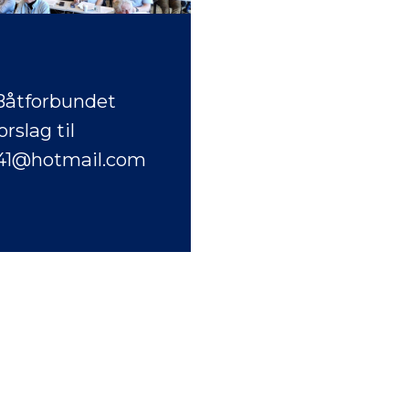
 Båtforbundet
rslag til
.41@hotmail.com