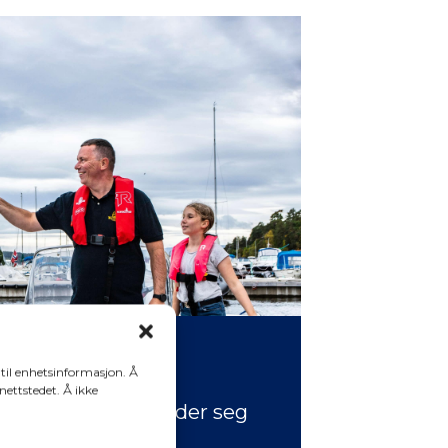
SFRIST
 til enhetsinformasjon. Å
 nettstedet. Å ikke
r og ledsagere melder seg
via denne linken
.