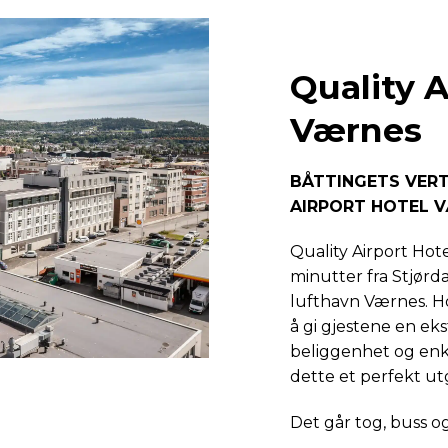
Quality A
Værnes
BÅTTINGETS VER
AIRPORT HOTEL 
Quality Airport Hot
minutter fra Stjørd
lufthavn Værnes. Ho
å gi gjestene en ek
beliggenhet og enke
dette et perfekt u
Det går tog, buss og 