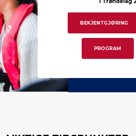
i Trøndelag 24
BEKJENTGJØRING
PROGRAM