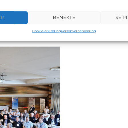
Påmeldingsfrist:
r sendes
ER
BENEKTE
SE P
Cookie-erklæring
Personvernerklæring