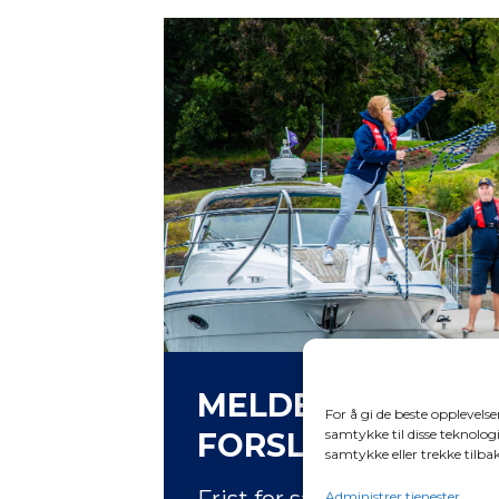
MELDEFRIST FOR
For å gi de beste opplevels
samtykke til disse teknologi
FORSLAG/SAKER
samtykke eller trekke tilb
Frist for saker til Båttinget
Administrer tjenester