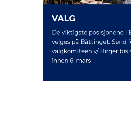
VALG
De viktigste posisjonene i
velges på Båttinget. Send fo
valgkomiteen v/ Birger
bis
innen 6. mars