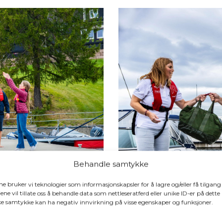
Behandle samtykke
PÅMELDING
ene bruker vi teknologier som informasjonskapsler for å lagre og/eller få tilgang
ene vil tillate oss å behandle data som nettleseratferd eller unike ID-er på dette
Delegater, gjeste
ake samtykke kan ha negativ innvirkning på visse egenskaper og funksjoner.
alle på Båttinget
 2026 settes til
6.