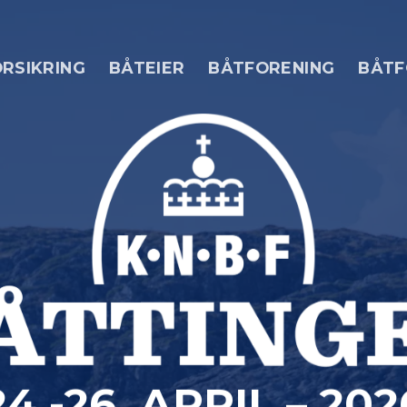
RSIKRING
BÅTEIER
BÅTFORENING
BÅTF
24.-26. APRIL – 202