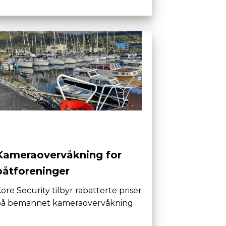
Kameraovervåkning for
båtforeninger
ore Security tilbyr rabatterte priser
på bemannet kameraovervåkning.