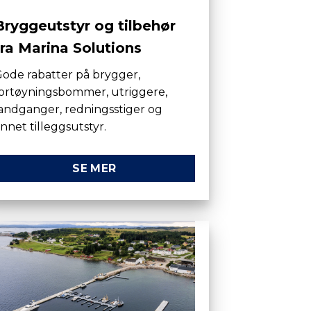
Bryggeutstyr og tilbehør
fra Marina Solutions
ode rabatter på brygger,
ortøyningsbommer, utriggere,
andganger, redningsstiger og
nnet tilleggsutstyr.
SE MER