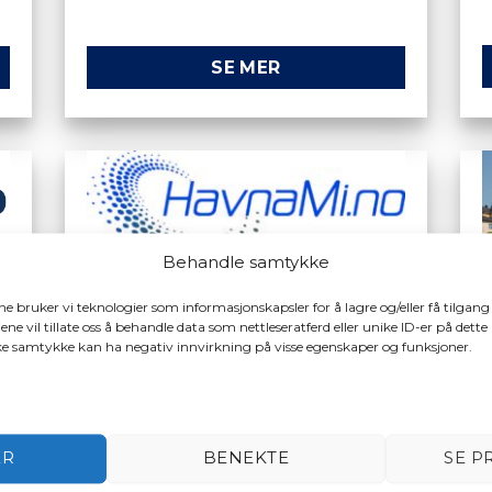
SE MER
Behandle samtykke
ene bruker vi teknologier som informasjonskapsler for å lagre og/eller få tilgang
ene vil tillate oss å behandle data som nettleseratferd eller unike ID-er på dette
ake samtykke kan ha negativ innvirkning på visse egenskaper og funksjoner.
HavnaMi
ER
BENEKTE
SE P
Komplett, visuelt toveis
r
administrasjonssystem for