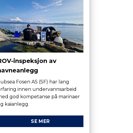
ROV-inspeksjon av
havneanlegg
ubsea Fosen AS (SF) har lang
rfaring innen undervannsarbeid
med god kompetanse på marinaer
g kaianlegg.
SE MER