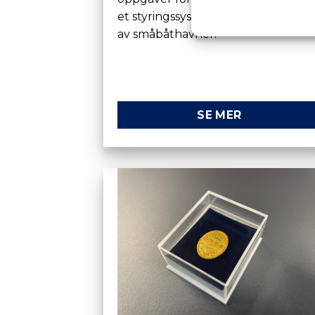
et styringssystem for administrasjo
av småbåthavner.
SE MER