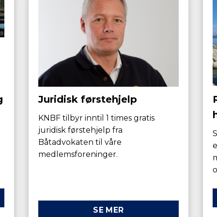
g
Juridisk førstehjelp
KNBF tilbyr inntil 1 times gratis
juridisk førstehjelp fra
S
Båtadvokaten til våre
e
medlemsforeninger.
o
SE MER