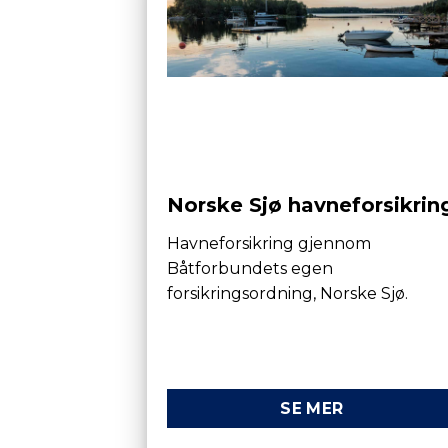
Norske Sjø havneforsikrin
Havneforsikring gjennom
Båtforbundets egen
forsikringsordning, Norske Sjø.
SE MER