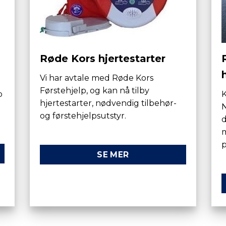
Røde Kors hjertestarter
Vi har avtale med Røde Kors
Førstehjelp, og kan nå tilby
p
K
hjertestarter, nødvendig tilbehør-
N
og førstehjelpsutstyr.
d
p
SE MER