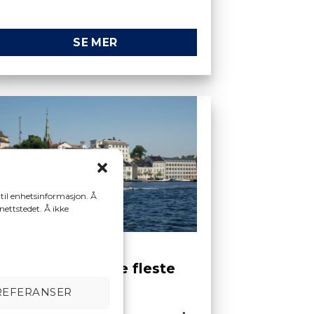
SE MER
 til enhetsinformasjon. Å
 nettstedet. Å ikke
Råd og støtte i de fleste
saker
REFERANSER