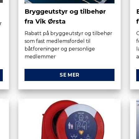
Bryggeutstyr og tilbehør
fra Vik Ørsta
r
Rabatt på bryggeutstyr og tilbehør
G
som fast medlemsfordel til
f
båtforeninger og personlige
l
medlemmer
a
SE MER