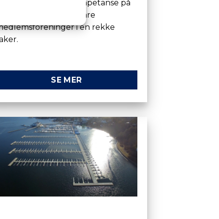
NBF besitter spisskompetanse på
ange felt, og bistår våre
edlemsforeninger i en rekke
aker.
SE MER