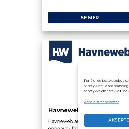
SE MER
For å gi de beste opplevels
samtykke til disse teknologi
samtykke eller trekke tilb
Administrer tjenester
Havneweb
AKSEPT
Havneweb automatiserer mange
oppgaver for båtforeningene, og e