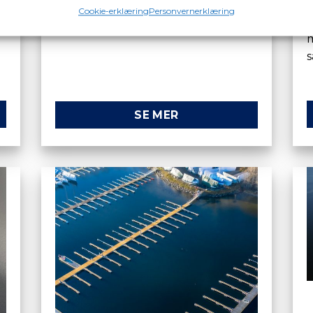
K
Cookie-erklæring
Personvernerklæring
n
båthavner.
m
m
s
SE MER