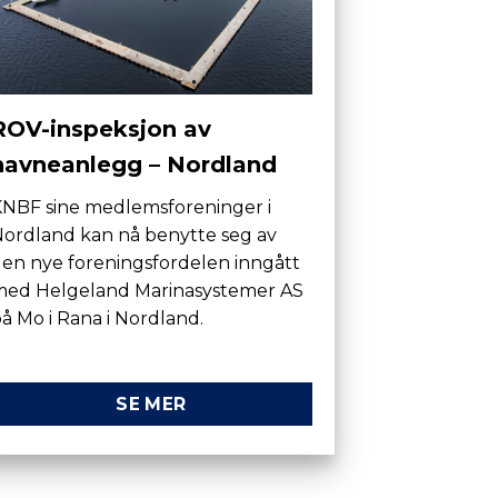
ROV-inspeksjon av
havneanlegg – Nordland
NBF sine medlemsforeninger i
ordland kan nå benytte seg av
en nye foreningsfordelen inngått
med Helgeland Marinasystemer AS
å Mo i Rana i Nordland.
SE MER