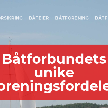
RSIKRING
BÅTEIER
BÅTFORENING
BÅTF
Båtforbundets
unike
oreningsfordel