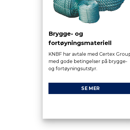
Brygge- og
fortøyningsmateriell
KNBF har avtale med Certex Grou
med gode betingelser på brygge-
og fortøyningsutstyr.
SE MER