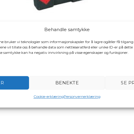
Behandle samtykke
avtale med Vera Tank AS i Sandefjord om transportta
ene bruker vi teknologier som informasjonskapsler for å lagre og/eller få tilgang
ene vil tillate oss å behandle data som nettleseratferd eller unike ID-er på dette
til alle våre medlemmer i Norge.
ake samtykke kan ha negativ innvirkning på visse egenskaper og funksjoner.
t over produktene
(pdf, 1 side). KNBF-medlemsfordelen g
ER
BENEKTE
SE P
mva og gjelder til februar 2018.
Cookie-erklæring
Personvernerklæring
til Vera Tank på tlf. 92419800 eller på post@veratank.no
. 
du bestiller!