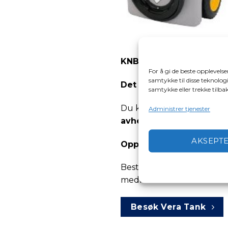
KNBF har inngått en ny 
For å gi de beste opplevels
samtykke til disse teknologi
Det er fraktfri levering 
samtykke eller trekke tilb
Du kan laste ned oversik
Administrer tjenester
avhengig av modell.
AKSEPT
Oppgitte p
riser er inkl 
Bestilling gjøres direkte 
medlemsnummer klart når 
Besøk Vera Tank