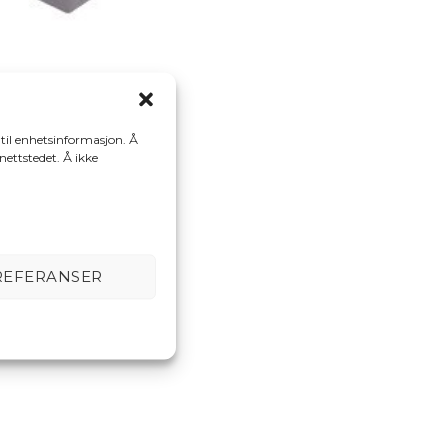
nker for drivstoff.
 til enhetsinformasjon. Å
 nettstedet. Å ikke
ir
10-15% rabbatt,
REFERANSER
Husk å ha ditt