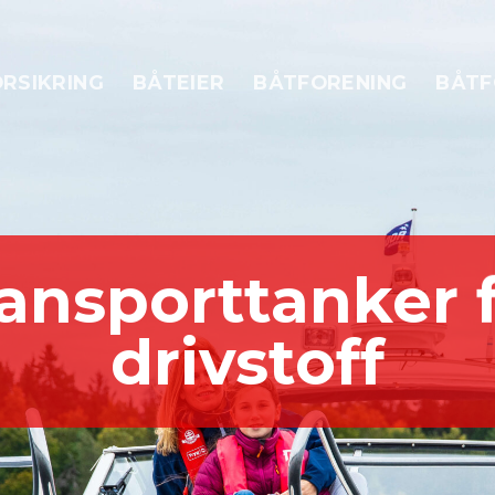
RSIKRING
BÅTEIER
BÅTFORENING
BÅTF
ansporttanker 
drivstoff