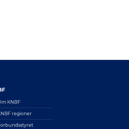
BF
Om KNBF
NBF regioner
orbundsstyret