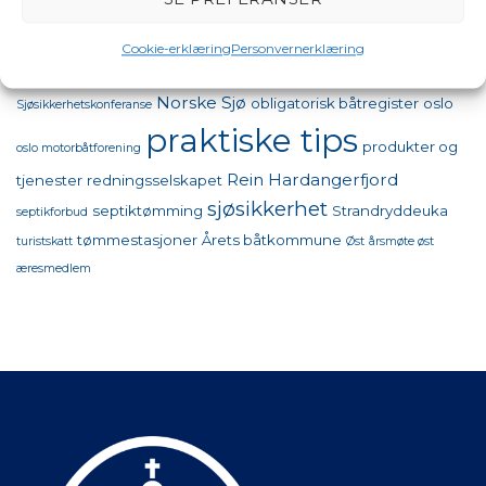
Nasjonal
momskompensasjon
Cookie-erklæring
Personvernerklæring
Maritim Sikkerhetsdag
Nordisk
Norske Sjø
obligatorisk båtregister
oslo
Sjøsikkerhetskonferanse
praktiske tips
produkter og
oslo motorbåtforening
Rein Hardangerfjord
tjenester
redningsselskapet
sjøsikkerhet
septiktømming
Strandryddeuka
septikforbud
tømmestasjoner
Årets båtkommune
turistskatt
Øst
årsmøte øst
æresmedlem