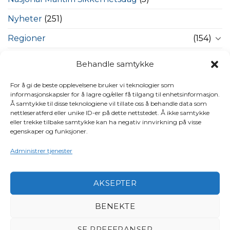
Nyheter
(251)
Regioner
(154)
Sjøsikkerhet – våre viktige saker
(5)
Behandle samtykke
Ukategorisert
(32)
For å gi de beste opplevelsene bruker vi teknologier som
informasjonskapsler for å lagre og/eller få tilgang til enhetsinformasjon.
Video
(41)
Å samtykke til disse teknologiene vil tillate oss å behandle data som
nettleseratferd eller unike ID-er på dette nettstedet. Å ikke samtykke
eller trekke tilbake samtykke kan ha negativ innvirkning på visse
STIKKORD
egenskaper og funksjoner.
Administrer tjenester
bestumkilen
aktiviteter
båter i sjøen
98 oktan
båt
båtpolitikk
båtforbundet
båtforening
båtsikkerhet
AKSEPTER
båttinget
drivstoffpriser båt
båttinget 2026
EBA
European Boating
flytekonferansen
Association
forsikring
Frivillige organisasjoner
BENEKTE
Havneforsikring
intervjuer og opptak
FrivillighetensFremtid
Jørg
miljø
miljøprisen
kvinner til sjøs
Eyolf Fagerhaug
SE PREFERANSER