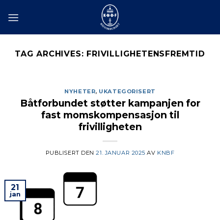
Skip
to
content
TAG ARCHIVES:
FRIVILLIGHETENSFREMTID
NYHETER
,
UKATEGORISERT
Båtforbundet støtter kampanjen for
fast momskompensasjon til
frivilligheten
PUBLISERT DEN
21. JANUAR 2025
AV
KNBF
21
jan