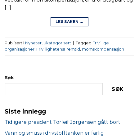
[…]
LES SAKEN
→
Publisert i
Nyheter
,
Ukategorisert
|
Tagged
Frivillige
organisasjoner
,
FrivillighetensFremtid
,
momskompensasjon
Søk
SØK
Siste innlegg
Tidligere president Torleif Jørgensen gått bort
Vann og smuss i drivstofftanken er farlig