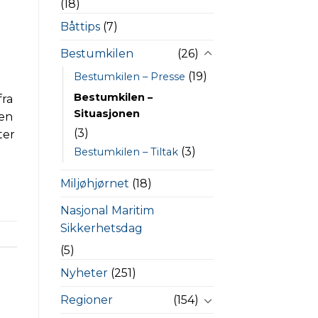
(18)
a
Båttips
(7)
Bestumkilen
(26)
(19)
Bestumkilen – Presse
Bestumkilen –
fra
Situasjonen
 en
(3)
ter
(3)
Bestumkilen – Tiltak
Miljøhjørnet
(18)
Nasjonal Maritim
Sikkerhetsdag
(5)
Nyheter
(251)
Regioner
(154)