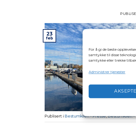
PUBLIS
23
feb
For å gi de beste opplevels
samtykke til disse teknologi
samtykke eller trekke tilb
Administrer tjenester
AKSEPT
Publisert i
Bestumkilen - Presse
,
Bestumkilen -