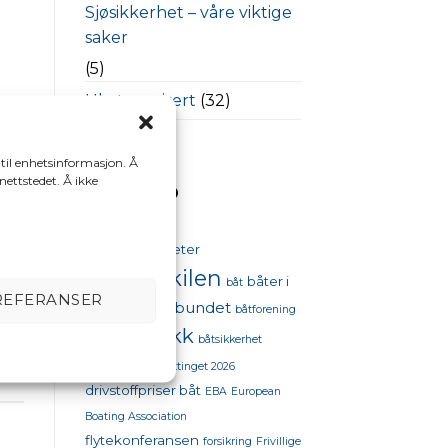
Sjøsikkerhet – våre viktige
saker
(5)
Ukategorisert
(32)
 av
Video
(41)
 til enhetsinformasjon. Å
 nettstedet. Å ikke
STIKKORD
Her
i
aktiviteter
98 oktan
bestumkilen
båter i
båt
REFERANSER
båtforbundet
sjøen
båtforening
båtpolitikk
båtsikkerhet
båttinget
båttinget 2026
drivstoffpriser båt
EBA
European
Boating Association
flytekonferansen
forsikring
Frivillige