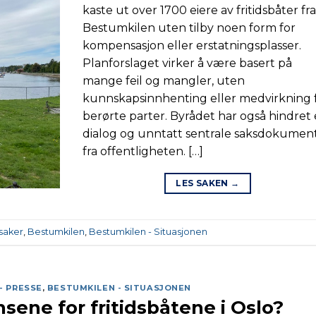
kaste ut over 1700 eiere av fritidsbåter fr
Bestumkilen uten tilby noen form for
kompensasjon eller erstatningsplasser.
Planforslaget virker å være basert på
mange feil og mangler, uten
kunnskapsinnhenting eller medvirkning 
berørte parter. Byrådet har også hindret
dialog og unntatt sentrale saksdokumen
fra offentligheten. […]
LES SAKEN
→
 saker
,
Bestumkilen
,
Bestumkilen - Situasjonen
- PRESSE
,
BESTUMKILEN - SITUASJONEN
sene for fritidsbåtene i Oslo?