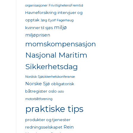
organisasjoner
FrivillighetensFremtid
Havneforsikring
intervjuer og
opptak
Jørg Eyolf Fagerhaug
miljø
kvinner til sjøs
miljøprisen
momskompensasjon
Nasjonal Maritim
Sikkerhetsdag
Nordisk Sjøsikkerhetskonferanse
Norske Sjø
obligatorisk
båtregister
oslo
oslo
motorbåtforening
praktiske tips
produkter og tjenester
Rein
redningsselskapet