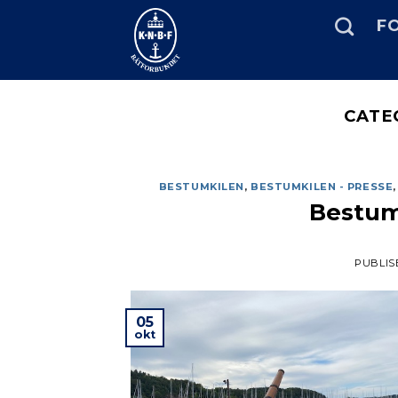
Skip
FO
to
content
CATE
BESTUMKILEN
,
BESTUMKILEN - PRESSE
Bestumk
PUBLIS
05
okt