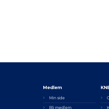
Medlem
KN
Min side
Bli medlem
K