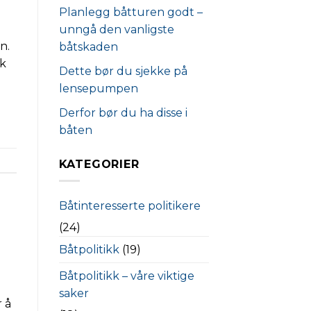
Planlegg båtturen godt –
unngå den vanligste
n.
båtskaden
ak
Dette bør du sjekke på
lensepumpen
Derfor bør du ha disse i
båten
KATEGORIER
Båtinteresserte politikere
(24)
Båtpolitikk
(19)
Båtpolitikk – våre viktige
saker
 å