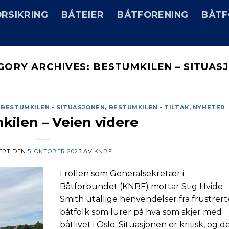
RSIKRING
BÅTEIER
BÅTFORENING
BÅTF
GORY ARCHIVES:
BESTUMKILEN – SITUAS
,
BESTUMKILEN - SITUASJONEN
,
BESTUMKILEN - TILTAK
,
NYHETER
ilen – Veien videre
ERT DEN
5. OKTOBER 2023
AV
KNBF
I rollen som Generalsekretær i
Båtforbundet (KNBF) mottar Stig Hvide
Smith utallige henvendelser fra frustrert
båtfolk som lurer på hva som skjer med
båtlivet i Oslo. Situasjonen er kritisk, og d