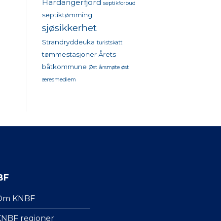
Hardangerfjord
septikforbud
septiktømming
sjøsikkerhet
Strandryddeuka
turistskatt
tømmestasjoner
Årets
båtkommune
Øst
årsmøte øst
æresmedlem
BF
Om KNBF
NBF regioner