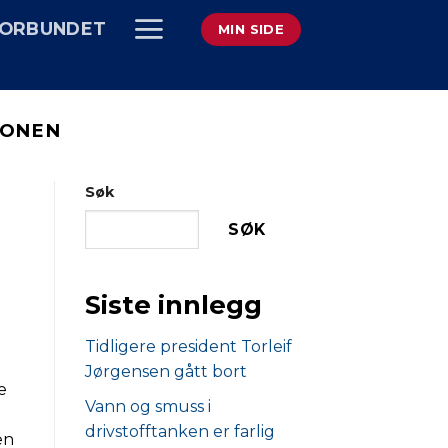
ORBUNDET
MIN SIDE
JONEN
Søk
SØK
Siste innlegg
Tidligere president Torleif
Jørgensen gått bort
e
Vann og smuss i
drivstofftanken er farlig
en