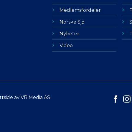
Medlemsfordeler
F
Norske Sjø
S
Nyheter
P
Video
ttside av VB Media AS