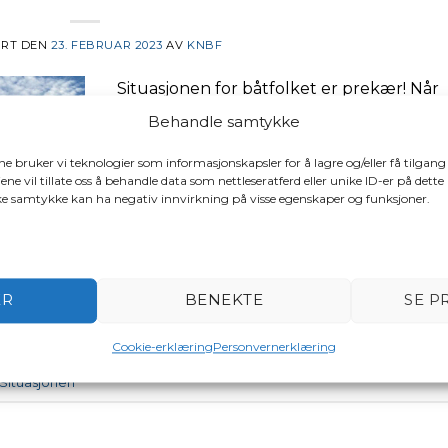
ERT DEN
23. FEBRUAR 2023
AV
KNBF
Situasjonen for båtfolket er prekær! Når
Oslo Byråd vurderer å kaste båtfolket ut
Behandle samtykke
Bestumkilen er dette på grunnlag av
samfunnsutvikling og økonomi. KNBF
ene bruker vi teknologier som informasjonskapsler for å lagre og/eller få tilgang
ene vil tillate oss å behandle data som nettleseratferd eller unike ID-er på dette
støtter opp om sunn samfunnsutvikling,
ake samtykke kan ha negativ innvirkning på visse egenskaper og funksjoner.
men denne må inkludere båtbrukerne. 
kan du lese et konsentrat om situasjonen 
Bestumkilen:
ER
BENEKTE
SE P
LES SAKEN
→
Cookie-erklæring
Personvernerklæring
 Situasjonen