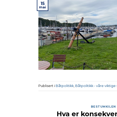
15
mai
Publisert i
Båtpolitikk
,
Båtpolitikk - våre viktige
BESTUMKILEN 
Hva er konsekven