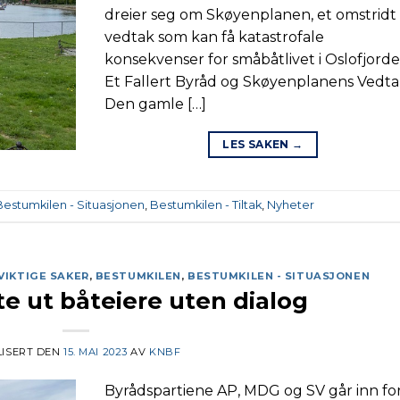
dreier seg om Skøyenplanen, et omstridt
vedtak som kan få katastrofale
konsekvenser for småbåtlivet i Oslofjorde
Et Fallert Byråd og Skøyenplanens Vedt
Den gamle […]
LES SAKEN
→
Bestumkilen - Situasjonen
,
Bestumkilen - Tiltak
,
Nyheter
 VIKTIGE SAKER
,
BESTUMKILEN
,
BESTUMKILEN - SITUASJONEN
te ut båteiere uten dialog
ISERT DEN
15. MAI 2023
AV
KNBF
Byrådspartiene AP, MDG og SV går inn for