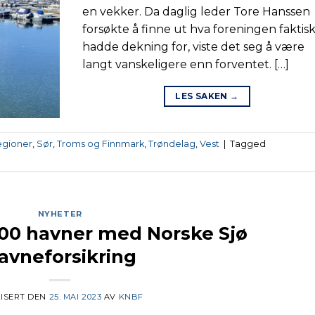
en vekker. Da daglig leder Tore Hanssen
forsøkte å finne ut hva foreningen faktis
hadde dekning for, viste det seg å være
langt vanskeligere enn forventet. […]
LES SAKEN
→
egioner
,
Sør
,
Troms og Finnmark
,
Trøndelag
,
Vest
|
Tagged
NYHETER
200 havner med Norske Sjø
avneforsikring
ISERT DEN
25. MAI 2023
AV
KNBF