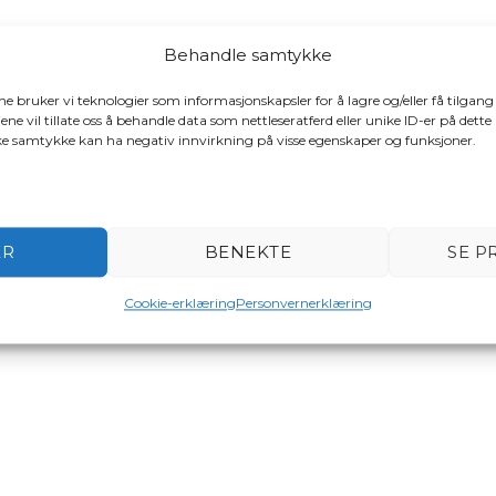
Behandle samtykke
ene bruker vi teknologier som informasjonskapsler for å lagre og/eller få tilgang
ene vil tillate oss å behandle data som nettleseratferd eller unike ID-er på dette
ake samtykke kan ha negativ innvirkning på visse egenskaper og funksjoner.
ER
BENEKTE
SE P
Cookie-erklæring
Personvernerklæring