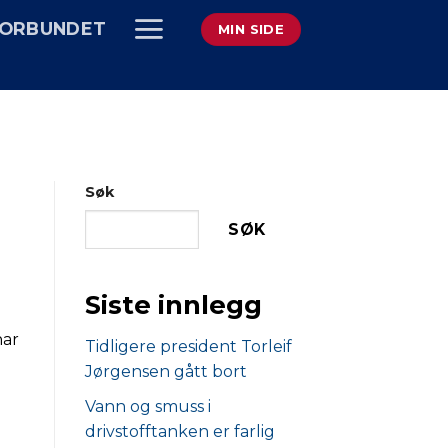
ORBUNDET
MIN SIDE
Søk
SØK
Siste innlegg
har
Tidligere president Torleif
Jørgensen gått bort
r
Vann og smuss i
drivstofftanken er farlig
g