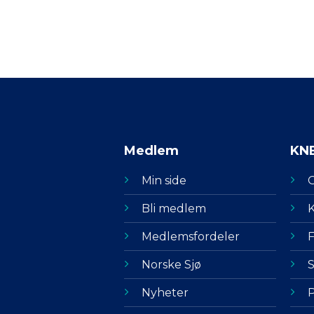
Medlem
KN
Min side
Bli medlem
K
Medlemsfordeler
F
Norske Sjø
S
Nyheter
P