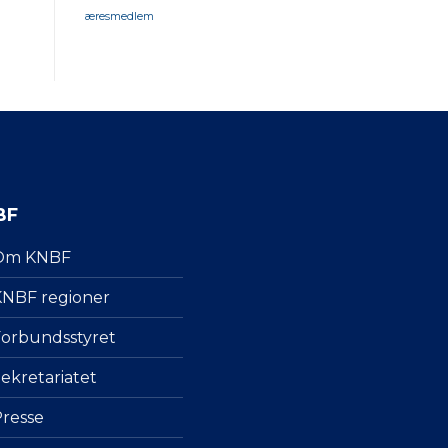
æresmedlem
BF
Om KNBF
NBF regioner
orbundsstyret
ekretariatet
resse