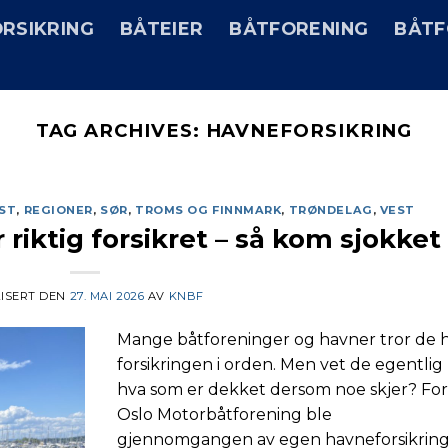
RSIKRING
BÅTEIER
BÅTFORENING
BÅTF
TAG ARCHIVES:
HAVNEFORSIKRING
ST
,
REGIONER
,
SØR
,
TROMS OG FINNMARK
,
TRØNDELAG
,
VEST
riktig forsikret – så kom sjokket
ISERT DEN
27. MAI 2026
AV
KNBF
Mange båtforeninger og havner tror de 
forsikringen i orden. Men vet de egentlig
hva som er dekket dersom noe skjer? Fo
Oslo Motorbåtforening ble
gjennomgangen av egen havneforsikrin