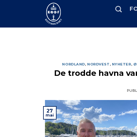
Skip
FO
to
content
NORDLAND
,
NORDVEST
,
NYHETER
,
Ø
De trodde havna var 
PUBL
27
mai