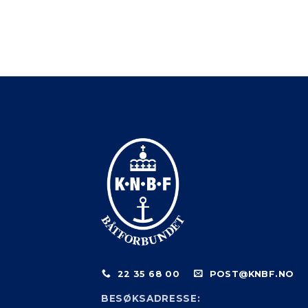
22 35 68 00
POST@KNBF.NO
BESØKSADRESSE: