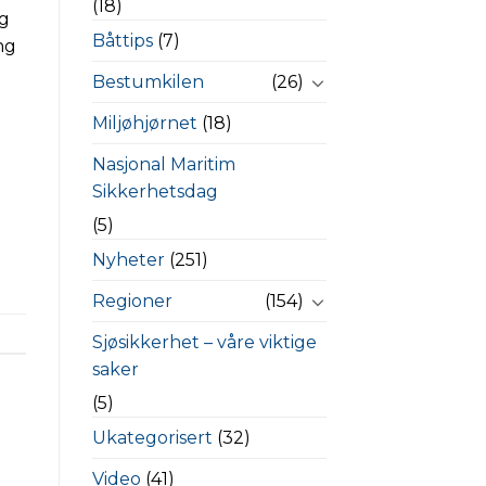
(18)
yg
Båttips
(7)
ing
e
Bestumkilen
(26)
Miljøhjørnet
(18)
Nasjonal Maritim
Sikkerhetsdag
(5)
Nyheter
(251)
Regioner
(154)
Sjøsikkerhet – våre viktige
saker
(5)
Ukategorisert
(32)
Video
(41)