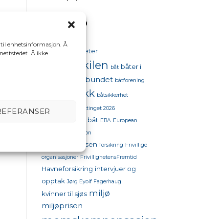
STIKKORD
 til enhetsinformasjon. Å
aktiviteter
98 oktan
 nettstedet. Å ikke
bestumkilen
båter i
båt
båtforbundet
sjøen
båtforening
båtpolitikk
båtsikkerhet
båttinget
båttinget 2026
REFERANSER
drivstoffpriser båt
EBA
European
Boating Association
flytekonferansen
forsikring
Frivillige
organisasjoner
FrivillighetensFremtid
Havneforsikring
intervjuer og
opptak
Jørg Eyolf Fagerhaug
miljø
kvinner til sjøs
miljøprisen