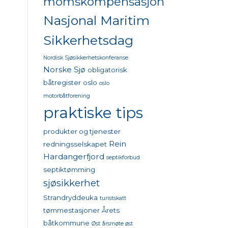
momskompensasjon
Nasjonal Maritim
Sikkerhetsdag
Nordisk Sjøsikkerhetskonferanse
Norske Sjø
obligatorisk
båtregister
oslo
oslo
motorbåtforening
praktiske tips
produkter og tjenester
Rein
redningsselskapet
Hardangerfjord
septikforbud
septiktømming
sjøsikkerhet
Strandryddeuka
turistskatt
tømmestasjoner
Årets
båtkommune
Øst
årsmøte øst