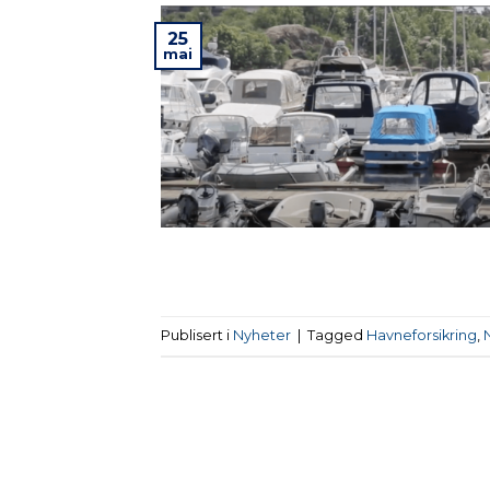
25
mai
Publisert i
Nyheter
|
Tagged
Havneforsikring
,