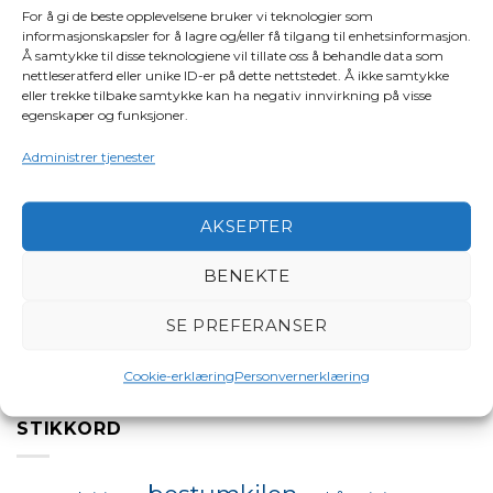
For å gi de beste opplevelsene bruker vi teknologier som
Båttips
(7)
informasjonskapsler for å lagre og/eller få tilgang til enhetsinformasjon.
Å samtykke til disse teknologiene vil tillate oss å behandle data som
Bestumkilen
(26)
nettleseratferd eller unike ID-er på dette nettstedet. Å ikke samtykke
eller trekke tilbake samtykke kan ha negativ innvirkning på visse
egenskaper og funksjoner.
Miljøhjørnet
(18)
Administrer tjenester
Nasjonal Maritim Sikkerhetsdag
(5)
Nyheter
(251)
AKSEPTER
Regioner
(154)
BENEKTE
Sjøsikkerhet – våre viktige saker
(5)
SE PREFERANSER
Ukategorisert
(32)
Video
(41)
Cookie-erklæring
Personvernerklæring
STIKKORD