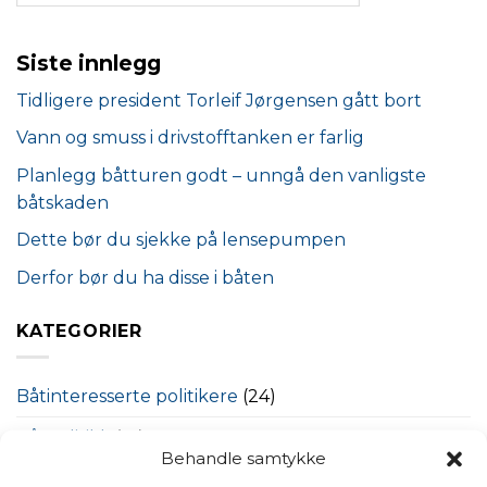
Siste innlegg
Tidligere president Torleif Jørgensen gått bort
Vann og smuss i drivstofftanken er farlig
Planlegg båtturen godt – unngå den vanligste
båtskaden
Dette bør du sjekke på lensepumpen
Derfor bør du ha disse i båten
KATEGORIER
Båtinteresserte politikere
(24)
Båtpolitikk
(19)
Behandle samtykke
Båtpolitikk – våre viktige saker
(18)