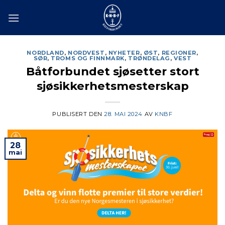
Skip
to
content
NORDLAND
,
NORDVEST
,
NYHETER
,
ØST
,
REGIONER
,
SØR
,
TROMS OG FINNMARK
,
TRØNDELAG
,
VEST
Båtforbundet sjøsetter stort
sjøsikkerhetsmesterskap
PUBLISERT DEN
28. MAI 2024
AV
KNBF
28
mai