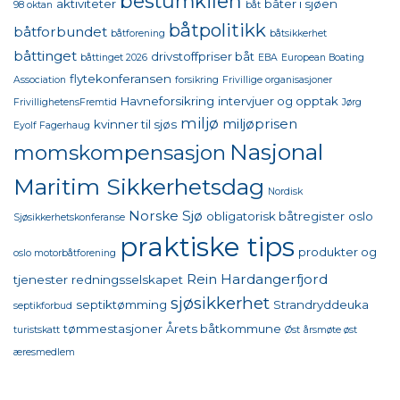
bestumkilen
aktiviteter
båter i sjøen
98 oktan
båt
båtpolitikk
båtforbundet
båtforening
båtsikkerhet
båttinget
drivstoffpriser båt
båttinget 2026
EBA
European Boating
flytekonferansen
Association
forsikring
Frivillige organisasjoner
Havneforsikring
intervjuer og opptak
FrivillighetensFremtid
Jørg
miljø
miljøprisen
kvinner til sjøs
Eyolf Fagerhaug
Nasjonal
momskompensasjon
Maritim Sikkerhetsdag
Nordisk
Norske Sjø
obligatorisk båtregister
oslo
Sjøsikkerhetskonferanse
praktiske tips
produkter og
oslo motorbåtforening
Rein Hardangerfjord
tjenester
redningsselskapet
sjøsikkerhet
septiktømming
Strandryddeuka
septikforbud
tømmestasjoner
Årets båtkommune
turistskatt
Øst
årsmøte øst
æresmedlem