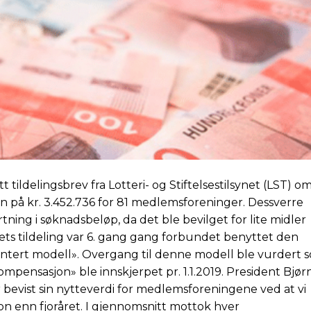
ildelingsbrev fra Lotteri- og Stiftelsestilsynet (LST) om
 på kr. 3.452.736 for 81 medlemsforeninger. Dessverre
ning i søknadsbeløp, da det ble bevilget for lite midler
Årets tildeling var 6. gang gang forbundet benyttet den
tert modell». Overgang til denne modell ble vurdert 
mpensasjon» ble innskjerpet pr. 1.1.2019. President Bjør
evist sin nytteverdi for medlemsforeningene ved at vi
n enn fjoråret. I gjennomsnitt mottok hver