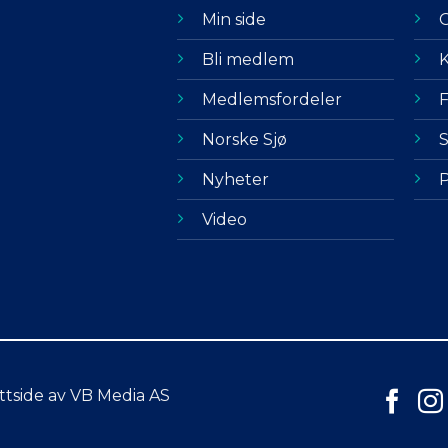
Min side
Bli medlem
K
Medlemsfordeler
F
Norske Sjø
S
Nyheter
P
Video
ttside av VB Media AS