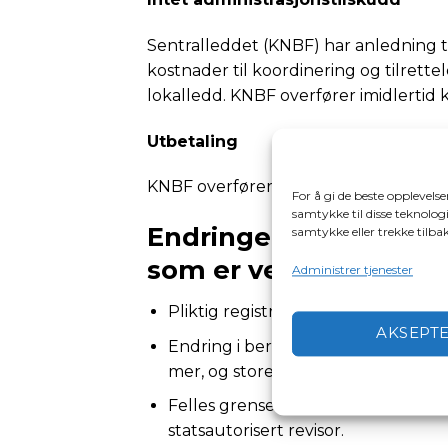
Sentralleddet (KNBF) har anledning til
kostnader til koordinering og tilrett
lokalledd. KNBF overfører imidlerti
Utbetaling
KNBF overfører momskompensasjon til
For å gi de beste opplevels
samtykke til disse teknologi
Endringer i forskrift
samtykke eller trekke tilb
som er verdt å merke
Administrer tjenester
Pliktig registrering i Frivilligregis
AKSEPT
Endring i beregningsmodell – betyr
mer, og store organisasjoner samla s
Felles grense på 5 mill. kroner i dri
statsautorisert revisor.