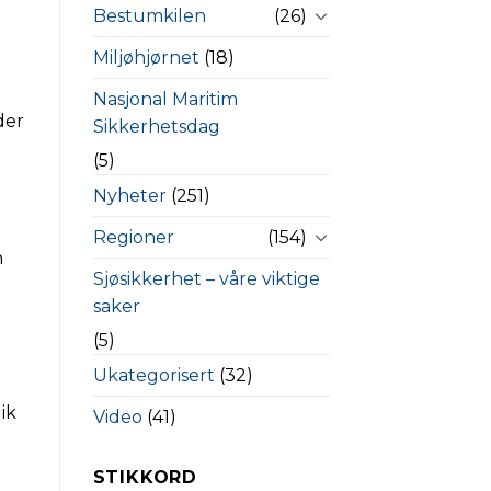
Bestumkilen
(26)
Miljøhjørnet
(18)
Nasjonal Maritim
der
Sikkerhetsdag
(5)
Nyheter
(251)
Regioner
(154)
n
Sjøsikkerhet – våre viktige
saker
(5)
Ukategorisert
(32)
lik
Video
(41)
STIKKORD