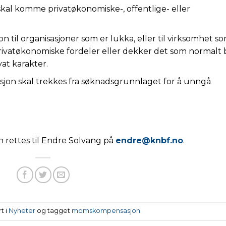
skal komme privatøkonomiske-, offentlige- eller
 til organisasjoner som er lukka, eller til virksomhet s
privatøkonomiske fordeler eller dekker det som normalt b
at karakter.
sasjon skal trekkes fra søknadsgrunnlaget for å unngå
ettes til Endre Solvang på
endre@knbf.no
.
t i
Nyheter
og tagget
momskompensasjon
.