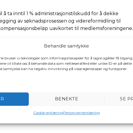
 å ta inntil 1 % administrasjonstilskudd for å dekke
elegging av søknadsprosessen og videreformidling til
d kompensasjonsbeløp uavkortet til medlemsforeningene.
Behandle samtykke
 alle medlemsforeninger fortløpende fra 22.12.2025.
ene bruker vi teknologier som informasjonskapsler for å lagre og/eller få tilgang
ene vil tillate oss å behandle data som nettleseratferd eller unike ID-er på dette
 for momskompensasjon av 1.1.2019
ake samtykke kan ha negativ innvirkning på visse egenskaper og funksjoner.
 seg
teret for alle mottakere, også underledd.
ER
BENEKTE
SE P
 en omfordeling der små organisasjoner samla sett får li
ett får litt mindre.
Cookie-erklæring
Personvernerklæring
ftskostnader for krav om revisjon av registrert eller