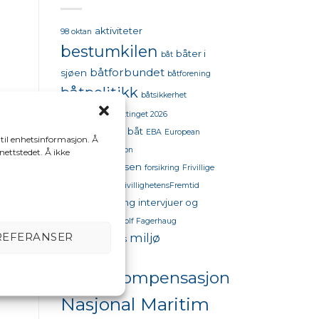
aktiviteter
98 oktan
bestumkilen
båter i
båt
båtforbundet
sjøen
båtforening
båtpolitikk
båtsikkerhet
båttinget
båttinget 2026
drivstoffpriser båt
EBA
European
 til enhetsinformasjon. Å
Boating Association
 nettstedet. Å ikke
flytekonferansen
forsikring
Frivillige
organisasjoner
FrivillighetensFremtid
Havneforsikring
intervjuer og
opptak
Jørg Eyolf Fagerhaug
REFERANSER
miljø
kvinner til sjøs
tt
miljøprisen
momskompensasjon
Nasjonal Maritim