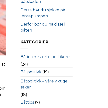
båtskaden
Dette bør du sjekke på
lensepumpen
Derfor bør du ha disse i
båten
KATEGORIER
Båtinteresserte politikere
(24)
 at
Båtpolitikk
(19)
Båtpolitikk – våre viktige
saker
som
n
(18)
Båttips
(7)