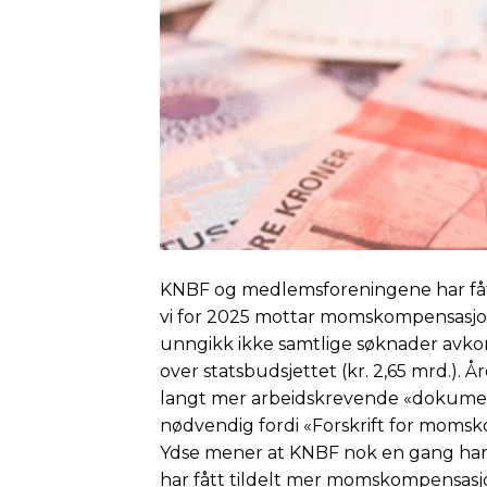
KNBF og medlemsforeningene har fått t
vi for 2025 mottar momskompensasjon
unngikk ikke samtlige søknader avkort
over statsbudsjettet (kr. 2,65 mrd.). 
langt mer arbeidskrevende «dokumen
nødvendig fordi «Forskrift for momsko
Ydse mener at KNBF nok en gang har b
har fått tildelt mer momskompensasjo