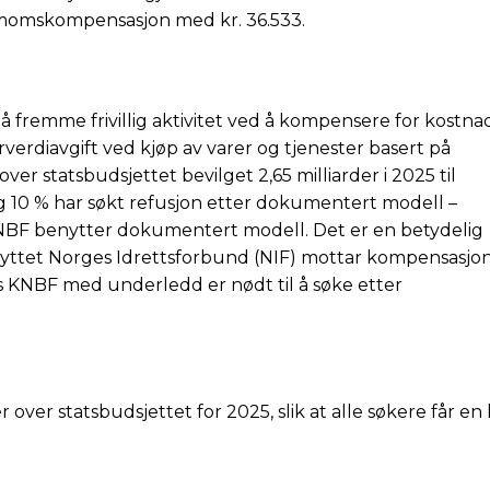
momskompensasjon med kr. 36.533.
 fremme frivillig aktivitet ved å kompensere for kostna
erverdiavgift ved kjøp av varer og tjenester basert på
 over statsbudsjettet bevilget 2,65 milliarder i 2025 til
lag 10 % har søkt refusjon etter dokumentert modell –
KNBF benytter dokumentert modell. Det er en betydelig
lknyttet Norges Idrettsforbund (NIF) mottar kompensasjo
s KNBF med underledd er nødt til å søke etter
 over statsbudsjettet for 2025, slik at alle søkere får en 