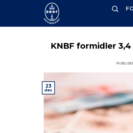
Skip
FO
to
content
KNBF formidler 3,
PUBLISE
23
des