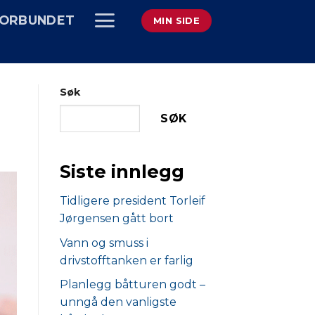
ORBUNDET
MIN SIDE
Søk
SØK
Siste innlegg
Tidligere president Torleif
Jørgensen gått bort
Vann og smuss i
drivstofftanken er farlig
Planlegg båtturen godt –
unngå den vanligste