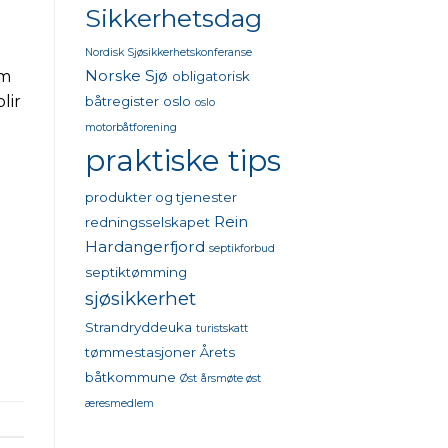
Sikkerhetsdag
Nordisk Sjøsikkerhetskonferanse
Norske Sjø
om
obligatorisk
lir
båtregister
oslo
oslo
motorbåtforening
praktiske tips
produkter og tjenester
Rein
redningsselskapet
Hardangerfjord
septikforbud
septiktømming
sjøsikkerhet
Strandryddeuka
turistskatt
tømmestasjoner
Årets
båtkommune
Øst
årsmøte øst
æresmedlem