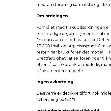
medlemsforening som søkte og fikk 
Om ordningen
Formålet med tilskuddsordningen er å
som frivillige organisasjoner har til m
årsregnskap ett år tilbake i tid. Det er
25.000 frivillige organisasjoner. Om 
resten har brukt forenklet modell. 
urettferdighet i at seilforeninger ti
etter såkalt «Forenklet modell», men
«Dokumentert modell».
Ingen avkortning
Dessverre er det ikke tilført nok midler
avkortning på 8,2 %.
Intet administrasjonstilskudd