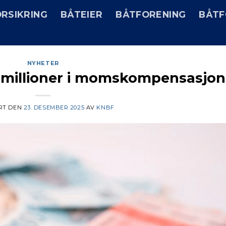
RSIKRING
BÅTEIER
BÅTFORENING
BÅTF
NYHETER
4 millioner i momskompensasjon
RT DEN
23. DESEMBER 2025
AV
KNBF