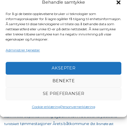
Behandle samtykke
STIKKORD
For å gi de beste opplevelsene bruker vi teknologier som
bestumkilen
informasjonskapsler for å lagre og/eller få tilgang til enhetsinformasjon.
aktiviteter
båter i sjøen
98 oktan
båt
Å samtykke til disse teknologiene vil tillate oss å behandle data som
båtpolitikk
båtforbundet
nettleseratferd eller unike ID-er på dette nettstedet. Å ikke samtykke
båtforening
båtsikkerhet
eller trekke tilbake samtykke kan ha negativ innvirkning på visse
båttinget
drivstoffpriser båt
båttinget 2026
EBA
European Boating
egenskaper og funksjoner.
flytekonferansen
Association
forsikring
Frivillige organisasjoner
Administrer tjenester
Havneforsikring
intervjuer og opptak
FrivillighetensFremtid
Jørg
miljø
miljøprisen
kvinner til sjøs
Eyolf Fagerhaug
Nasjonal
momskompensasjon
AKSEPTER
Maritim Sikkerhetsdag
BENEKTE
Nordisk
Norske Sjø
obligatorisk båtregister
oslo
Sjøsikkerhetskonferanse
SE PREFERANSER
praktiske tips
produkter og
oslo motorbåtforening
Cookie-erklæring
Personvernerklæring
Rein Hardangerfjord
tjenester
redningsselskapet
sjøsikkerhet
septiktømming
Strandryddeuka
septikforbud
tømmestasjoner
Årets båtkommune
turistskatt
Øst
årsmøte øst