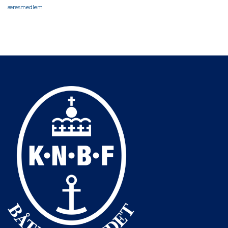
æresmedlem