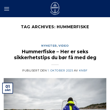
Skip
to
content
TAG ARCHIVES:
HUMMERFISKE
NYHETER
,
VIDEO
Hummerfiske – Her er seks
sikkerhetstips du bør få med deg
PUBLISERT DEN
1. OKTOBER 2025
AV
KNBF
01
okt