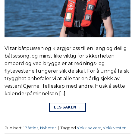
Vi tar båtpussen og klargjør oss til en lang og deilig
båtsesong, og minst like viktig for sikkerheten
ombord og ved brygga er at rednings- og
flytevestene fungerer slik de skal. For å unngå falsk
trygghet anbefaler vi at alle tar en årlig sjekk av
vesten! Gjerne i felleskap med andre. Husk å sette
kalenderpåminnelsen […]
LES SAKEN
→
Publisert i
Båttips
,
Nyheter
|
Tagged
sjekk av vest
,
sjekk vesten