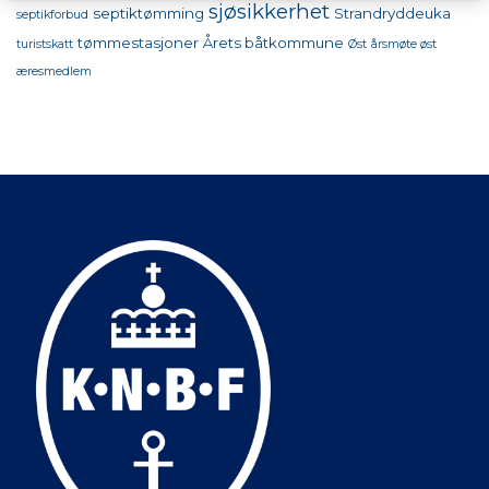
sjøsikkerhet
septiktømming
Strandryddeuka
septikforbud
tømmestasjoner
Årets båtkommune
turistskatt
Øst
årsmøte øst
æresmedlem