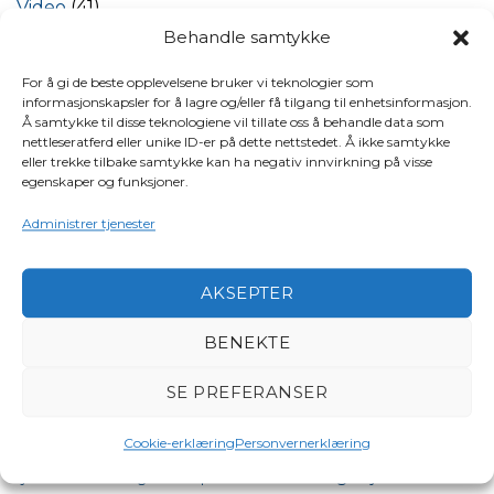
Video
(41)
Behandle samtykke
STIKKORD
For å gi de beste opplevelsene bruker vi teknologier som
informasjonskapsler for å lagre og/eller få tilgang til enhetsinformasjon.
Å samtykke til disse teknologiene vil tillate oss å behandle data som
bestumkilen
aktiviteter
båter i sjøen
98 oktan
båt
nettleseratferd eller unike ID-er på dette nettstedet. Å ikke samtykke
eller trekke tilbake samtykke kan ha negativ innvirkning på visse
båtpolitikk
båtforbundet
båtforening
båtsikkerhet
egenskaper og funksjoner.
båttinget
drivstoffpriser båt
båttinget 2026
EBA
European Boating
Administrer tjenester
flytekonferansen
Association
forsikring
Frivillige organisasjoner
Havneforsikring
intervjuer og opptak
FrivillighetensFremtid
Jørg
miljø
miljøprisen
kvinner til sjøs
Eyolf Fagerhaug
AKSEPTER
Nasjonal
momskompensasjon
BENEKTE
Maritim Sikkerhetsdag
Nordisk
SE PREFERANSER
Norske Sjø
obligatorisk båtregister
oslo
Sjøsikkerhetskonferanse
praktiske tips
produkter og
Cookie-erklæring
Personvernerklæring
oslo motorbåtforening
Rein Hardangerfjord
tjenester
redningsselskapet