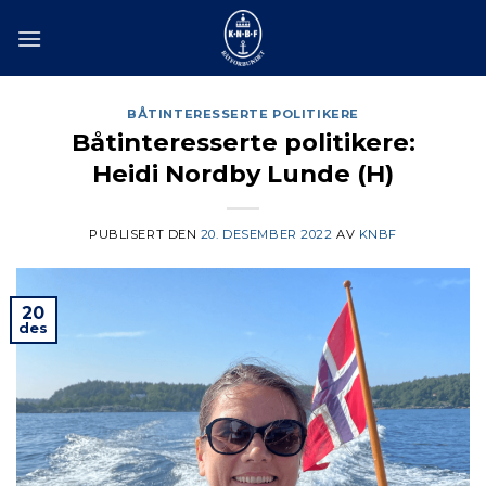
Skip
to
content
BÅTINTERESSERTE POLITIKERE
Båtinteresserte politikere:
Heidi Nordby Lunde (H)
PUBLISERT DEN
20. DESEMBER 2022
AV
KNBF
20
des