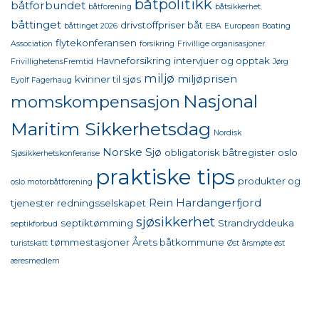
båtpolitikk
båtforbundet
båtforening
båtsikkerhet
båttinget
drivstoffpriser båt
båttinget 2026
EBA
European Boating
flytekonferansen
Association
forsikring
Frivillige organisasjoner
Havneforsikring
intervjuer og opptak
FrivillighetensFremtid
Jørg
miljø
miljøprisen
kvinner til sjøs
Eyolf Fagerhaug
Nasjonal
momskompensasjon
Maritim Sikkerhetsdag
Nordisk
Norske Sjø
obligatorisk båtregister
oslo
Sjøsikkerhetskonferanse
praktiske tips
produkter og
oslo motorbåtforening
Rein Hardangerfjord
tjenester
redningsselskapet
sjøsikkerhet
septiktømming
Strandryddeuka
septikforbud
tømmestasjoner
Årets båtkommune
turistskatt
Øst
årsmøte øst
æresmedlem