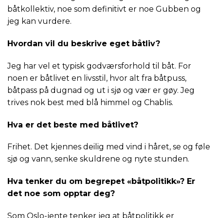
båtkollektiv, noe som definitivt er noe Gubben og
jeg kan vurdere.
Hvordan vil du beskrive eget båtliv?
Jeg har vel et typisk godværsforhold til båt. For
noen er båtlivet en livsstil, hvor alt fra båtpuss,
båtpass på dugnad og ut i sjø og vær er gøy. Jeg
trives nok best med blå himmel og Chablis.
Hva er det beste med båtlivet?
Frihet. Det kjennes deilig med vind i håret, se og føle
sjø og vann, senke skuldrene og nyte stunden.
Hva tenker du om begrepet «båtpolitikk»? Er
det noe som opptar deg?
Som Oslo-jente tenker jeg at båtpolitikk er