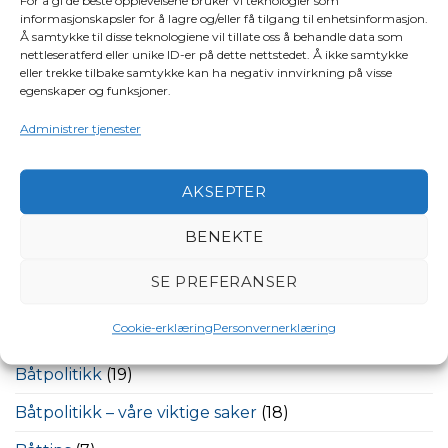
For å gi de beste opplevelsene bruker vi teknologier som
informasjonskapsler for å lagre og/eller få tilgang til enhetsinformasjon.
Siste innlegg
Å samtykke til disse teknologiene vil tillate oss å behandle data som
nettleseratferd eller unike ID-er på dette nettstedet. Å ikke samtykke
Tidligere president Torleif Jørgensen gått bort
eller trekke tilbake samtykke kan ha negativ innvirkning på visse
egenskaper og funksjoner.
Vann og smuss i drivstofftanken er farlig
Administrer tjenester
Planlegg båtturen godt – unngå den vanligste
båtskaden
AKSEPTER
Dette bør du sjekke på lensepumpen
Derfor bør du ha disse i båten
BENEKTE
KATEGORIER
SE PREFERANSER
Cookie-erklæring
Personvernerklæring
Båtinteresserte politikere
(24)
Båtpolitikk
(19)
Båtpolitikk – våre viktige saker
(18)