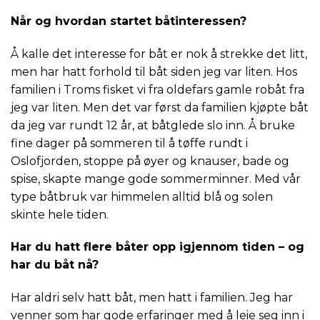
Når og hvordan startet båtinteressen?
Å kalle det interesse for båt er nok å strekke det litt,
men har hatt forhold til båt siden jeg var liten. Hos
familien i Troms fisket vi fra oldefars gamle robåt fra
jeg var liten. Men det var først da familien kjøpte båt
da jeg var rundt 12 år, at båtglede slo inn. Å bruke
fine dager på sommeren til å tøffe rundt i
Oslofjorden, stoppe på øyer og knauser, bade og
spise, skapte mange gode sommerminner. Med vår
type båtbruk var himmelen alltid blå og solen
skinte hele tiden.
Har du hatt flere båter opp igjennom tiden – og
har du båt nå?
Har aldri selv hatt båt, men hatt i familien. Jeg har
venner som har gode erfaringer med å leie seg inn i