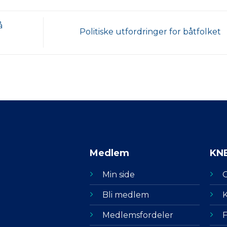
å
Politiske utfordringer for båtfolket
Medlem
KN
Min side
Bli medlem
K
Medlemsfordeler
F