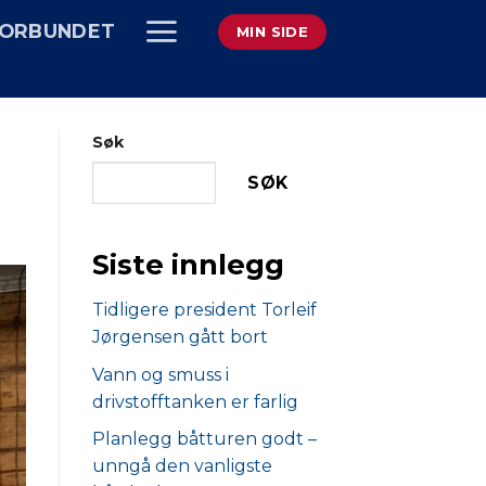
ORBUNDET
MIN SIDE
Søk
SØK
Siste innlegg
Tidligere president Torleif
Jørgensen gått bort
Vann og smuss i
drivstofftanken er farlig
Planlegg båtturen godt –
unngå den vanligste