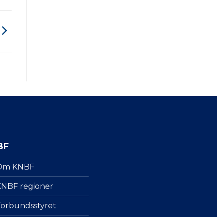
BF
Om KNBF
NBF regioner
orbundsstyret