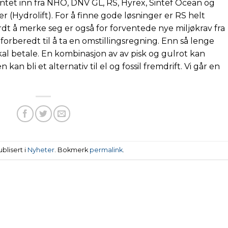
ntet inn fra NHO, DNV GL, RS, Hyrex, Sintef Ocean og
r (Hydrolift). For å finne gode løsninger er RS helt
dt å merke seg er også for forventede nye miljøkrav fra
forberedt til å ta en omstillingsregning. Enn så lenge
kal betale. En kombinasjon av av pisk og gulrot kan
n bli et alternativ til el og fossil fremdrift. Vi går en
blisert i
Nyheter
. Bokmerk
permalink
.