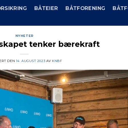
RSIKRING
BÅTEIER
BÅTFORENING
BÅTF
NYHETER
skapet tenker bærekraft
SERT DEN
14. AUGUST 2023
AV
KNBF