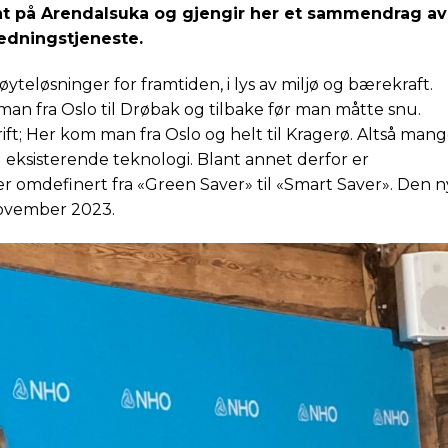
ent på Arendalsuka og gjengir her et sammendrag av
edningstjeneste.
yteløsninger for framtiden, i lys av miljø og bærekraft.
 man fra Oslo til Drøbak og tilbake før man måtte snu.
ift; Her kom man fra Oslo og helt til Kragerø. Altså man
eksisterende teknologi. Blant annet derfor er
er omdefinert fra «Green Saver» til «Smart Saver». Den 
november 2023.