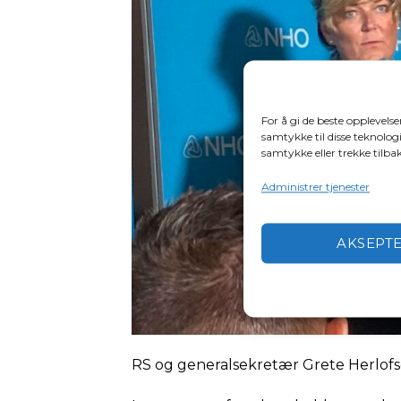
For å gi de beste opplevels
samtykke til disse teknologi
samtykke eller trekke tilb
Administrer tjenester
AKSEPT
RS og generalsekretær Grete Herlofso