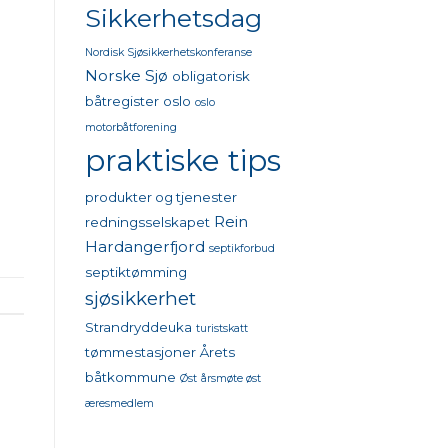
Sikkerhetsdag
Nordisk Sjøsikkerhetskonferanse
Norske Sjø
obligatorisk
båtregister
oslo
oslo
motorbåtforening
praktiske tips
produkter og tjenester
Rein
redningsselskapet
Hardangerfjord
septikforbud
septiktømming
sjøsikkerhet
Strandryddeuka
turistskatt
tømmestasjoner
Årets
båtkommune
Øst
årsmøte øst
æresmedlem