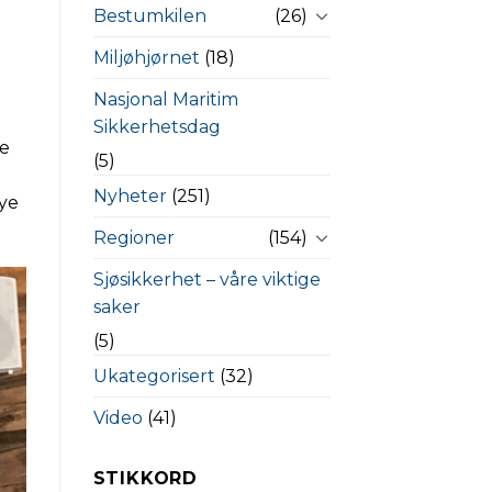
Bestumkilen
(26)
Miljøhjørnet
(18)
Nasjonal Maritim
Sikkerhetsdag
ge
(5)
Nyheter
(251)
nye
Regioner
(154)
Sjøsikkerhet – våre viktige
saker
(5)
Ukategorisert
(32)
Video
(41)
STIKKORD