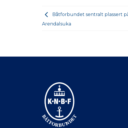
Båtforbundet sentralt plassert p
Arendalsuka