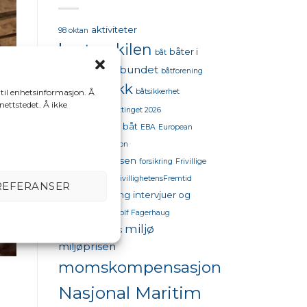
aktiviteter
98 oktan
bestumkilen
båter i
båt
båtforbundet
sjøen
båtforening
båtpolitikk
båtsikkerhet
 til enhetsinformasjon. Å
 nettstedet. Å ikke
båttinget
båttinget 2026
drivstoffpriser båt
EBA
European
Boating Association
flytekonferansen
forsikring
Frivillige
organisasjoner
FrivillighetensFremtid
REFERANSER
Havneforsikring
intervjuer og
opptak
Jørg Eyolf Fagerhaug
miljø
kvinner til sjøs
miljøprisen
momskompensasjon
Nasjonal Maritim