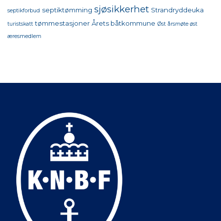
sjøsikkerhet
septiktømming
Strandryddeuka
septikforbud
tømmestasjoner
Årets båtkommune
turistskatt
Øst
årsmøte øst
æresmedlem