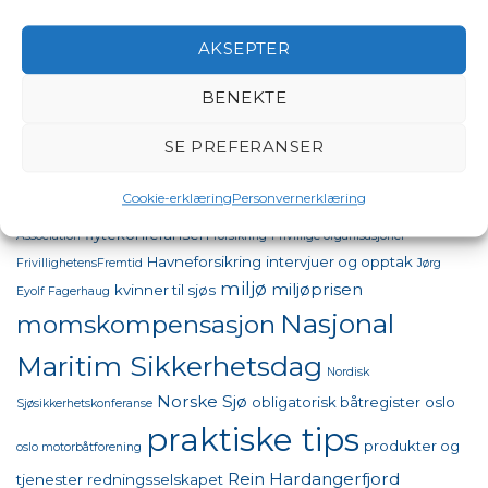
Video
(41)
AKSEPTER
STIKKORD
BENEKTE
bestumkilen
aktiviteter
båter i sjøen
SE PREFERANSER
98 oktan
båt
båtpolitikk
båtforbundet
båtforening
båtsikkerhet
Cookie-erklæring
Personvernerklæring
båttinget
drivstoffpriser båt
båttinget 2026
EBA
European Boating
flytekonferansen
Association
forsikring
Frivillige organisasjoner
Havneforsikring
intervjuer og opptak
FrivillighetensFremtid
Jørg
miljø
miljøprisen
kvinner til sjøs
Eyolf Fagerhaug
Nasjonal
momskompensasjon
Maritim Sikkerhetsdag
Nordisk
Norske Sjø
obligatorisk båtregister
oslo
Sjøsikkerhetskonferanse
praktiske tips
produkter og
oslo motorbåtforening
Rein Hardangerfjord
tjenester
redningsselskapet