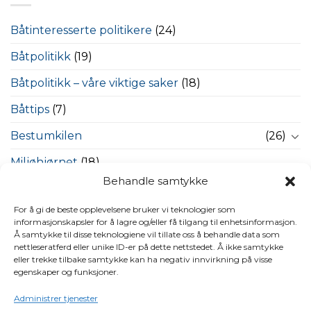
Båtinteresserte politikere
(24)
Båtpolitikk
(19)
Båtpolitikk – våre viktige saker
(18)
Båttips
(7)
Bestumkilen
(26)
Miljøhjørnet
(18)
Behandle samtykke
Nasjonal Maritim Sikkerhetsdag
(5)
For å gi de beste opplevelsene bruker vi teknologier som
Nyheter
(251)
informasjonskapsler for å lagre og/eller få tilgang til enhetsinformasjon.
Å samtykke til disse teknologiene vil tillate oss å behandle data som
Regioner
(154)
nettleseratferd eller unike ID-er på dette nettstedet. Å ikke samtykke
eller trekke tilbake samtykke kan ha negativ innvirkning på visse
Sjøsikkerhet – våre viktige saker
(5)
egenskaper og funksjoner.
Ukategorisert
(32)
Administrer tjenester