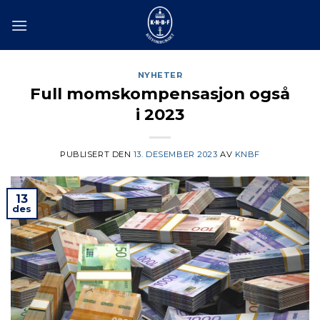
Skip
to
content
NYHETER
Full momskompensasjon også
i 2023
PUBLISERT DEN
13. DESEMBER 2023
AV
KNBF
13
des