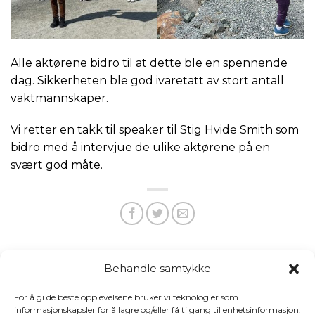
Alle aktørene bidro til at dette ble en spennende
dag. Sikkerheten ble god ivaretatt av stort antall
vaktmannskaper.
Vi retter en takk til speaker til Stig Hvide Smith som
bidro med å intervjue de ulike aktørene på en
svært god måte.
Saken er publisert i
Nyheter
,
Trøndelag
og tagget
Nasjonal
Behandle samtykke
Maritim Sikkerhetsdag
.
For å gi de beste opplevelsene bruker vi teknologier som
informasjonskapsler for å lagre og/eller få tilgang til enhetsinformasjon.