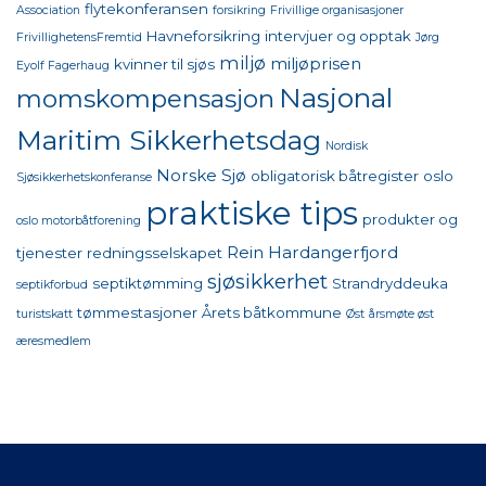
flytekonferansen
Association
forsikring
Frivillige organisasjoner
Havneforsikring
intervjuer og opptak
FrivillighetensFremtid
Jørg
miljø
miljøprisen
kvinner til sjøs
Eyolf Fagerhaug
Nasjonal
momskompensasjon
Maritim Sikkerhetsdag
Nordisk
Norske Sjø
obligatorisk båtregister
oslo
Sjøsikkerhetskonferanse
praktiske tips
produkter og
oslo motorbåtforening
Rein Hardangerfjord
tjenester
redningsselskapet
sjøsikkerhet
septiktømming
Strandryddeuka
septikforbud
tømmestasjoner
Årets båtkommune
turistskatt
Øst
årsmøte øst
æresmedlem