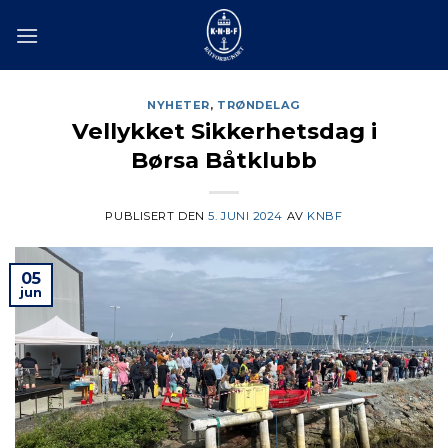
Skip
to
content
NYHETER
,
TRØNDELAG
Vellykket Sikkerhetsdag i
Børsa Båtklubb
PUBLISERT DEN
5. JUNI 2024
AV
KNBF
05
jun