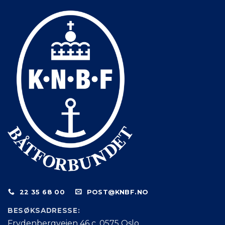
22 35 68 00
POST@KNBF.NO
BESØKSADRESSE:
Frydenbergveien 46 c, 0575 Oslo