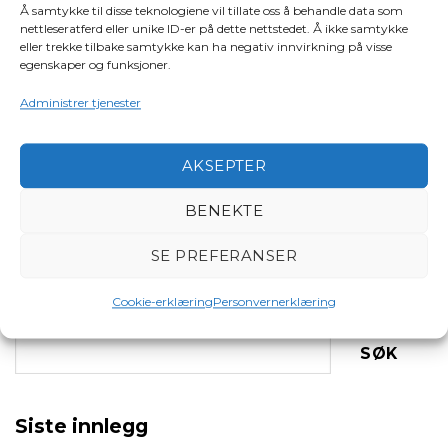
Å samtykke til disse teknologiene vil tillate oss å behandle data som
KNBF
nettleseratferd eller unike ID-er på dette nettstedet. Å ikke samtykke
eller trekke tilbake samtykke kan ha negativ innvirkning på visse
egenskaper og funksjoner.
Administrer tjenester
Info om forbud for
AKSEPTER
fritidsbåter om å slippe ut
Vellykket Maritim
kloakk i Oslofjorden fra 1.
sikkerhetsdag i Molde
BENEKTE
juli i år
SE PREFERANSER
Cookie-erklæring
Personvernerklæring
Søk
SØK
Siste innlegg