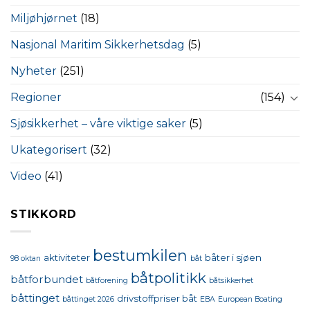
Miljøhjørnet
(18)
Nasjonal Maritim Sikkerhetsdag
(5)
Nyheter
(251)
Regioner
(154)
Sjøsikkerhet – våre viktige saker
(5)
Ukategorisert
(32)
Video
(41)
STIKKORD
bestumkilen
aktiviteter
båter i sjøen
98 oktan
båt
båtpolitikk
båtforbundet
båtforening
båtsikkerhet
båttinget
drivstoffpriser båt
båttinget 2026
EBA
European Boating