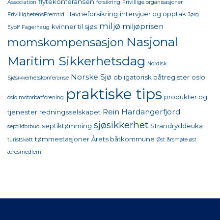
flytekonferansen
Association
forsikring
Frivillige organisasjoner
Havneforsikring
intervjuer og opptak
FrivillighetensFremtid
Jørg
miljø
miljøprisen
kvinner til sjøs
Eyolf Fagerhaug
Nasjonal
momskompensasjon
Maritim Sikkerhetsdag
Nordisk
Norske Sjø
obligatorisk båtregister
oslo
Sjøsikkerhetskonferanse
praktiske tips
produkter og
oslo motorbåtforening
Rein Hardangerfjord
tjenester
redningsselskapet
sjøsikkerhet
septiktømming
Strandryddeuka
septikforbud
tømmestasjoner
Årets båtkommune
turistskatt
Øst
årsmøte øst
æresmedlem