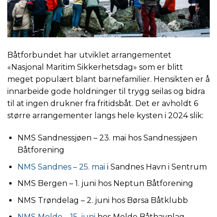
Båtforbundet har utviklet arrangementet
«Nasjonal Maritim Sikkerhetsdag» som er blitt
meget populært blant barnefamilier. Hensikten er å
innarbeide gode holdninger til trygg seilas og bidra
til at ingen drukner fra fritidsbåt. Det er avholdt 6
større arrangementer langs hele kysten i 2024 slik:
NMS Sandnessjøen – 23. mai hos Sandnessjøen
Båtforening
NMS Sandnes – 25. mai
i Sandnes Havn i Sentrum
NMS Bergen – 1. juni hos Neptun Båtforening
NMS Trøndelag – 2. juni hos Børsa Båtklubb
NMS Molde – 15. juni
hos Molde Båthavnlag