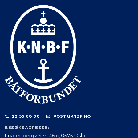
22 35 68 00
POST@KNBF.NO
BESØKSADRESSE:
Frydenbergveien 46 c, 0575 Oslo