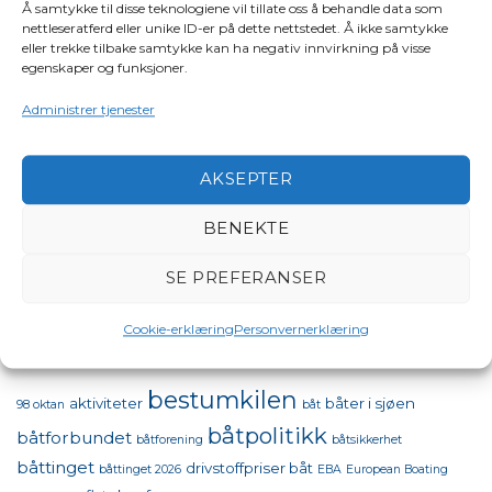
Å samtykke til disse teknologiene vil tillate oss å behandle data som
Miljøhjørnet
(18)
nettleseratferd eller unike ID-er på dette nettstedet. Å ikke samtykke
eller trekke tilbake samtykke kan ha negativ innvirkning på visse
Nasjonal Maritim Sikkerhetsdag
(5)
egenskaper og funksjoner.
Nyheter
(251)
Administrer tjenester
Regioner
(154)
AKSEPTER
Sjøsikkerhet – våre viktige saker
(5)
BENEKTE
Ukategorisert
(32)
Video
(41)
SE PREFERANSER
Cookie-erklæring
Personvernerklæring
STIKKORD
bestumkilen
aktiviteter
båter i sjøen
98 oktan
båt
båtpolitikk
båtforbundet
båtforening
båtsikkerhet
båttinget
drivstoffpriser båt
båttinget 2026
EBA
European Boating