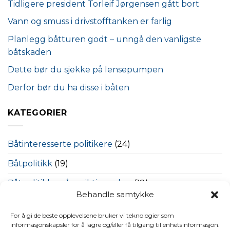
Tidligere president Torleif Jørgensen gått bort
Vann og smuss i drivstofftanken er farlig
Planlegg båtturen godt – unngå den vanligste
båtskaden
Dette bør du sjekke på lensepumpen
Derfor bør du ha disse i båten
KATEGORIER
Båtinteresserte politikere
(24)
Båtpolitikk
(19)
Båtpolitikk – våre viktige saker
(18)
Behandle samtykke
Båttips
(7)
For å gi de beste opplevelsene bruker vi teknologier som
Bestumkilen
(26)
informasjonskapsler for å lagre og/eller få tilgang til enhetsinformasjon.