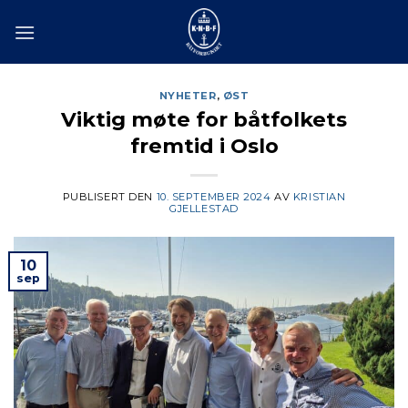
Skip
to
content
NYHETER
,
ØST
Viktig møte for båtfolkets
fremtid i Oslo
PUBLISERT DEN
10. SEPTEMBER 2024
AV
KRISTIAN
GJELLESTAD
10
sep