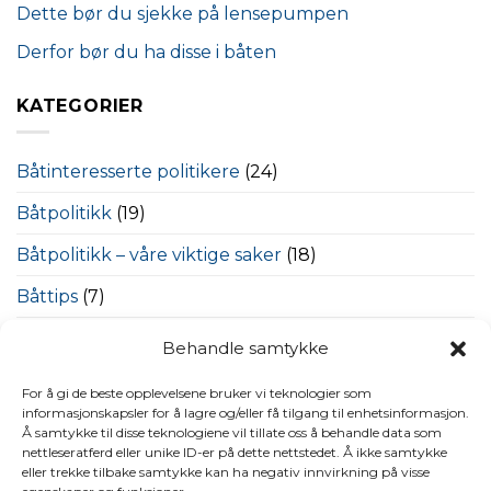
Dette bør du sjekke på lensepumpen
Derfor bør du ha disse i båten
KATEGORIER
Båtinteresserte politikere
(24)
Båtpolitikk
(19)
Båtpolitikk – våre viktige saker
(18)
Båttips
(7)
Bestumkilen
(26)
Behandle samtykke
Miljøhjørnet
(18)
For å gi de beste opplevelsene bruker vi teknologier som
informasjonskapsler for å lagre og/eller få tilgang til enhetsinformasjon.
Nasjonal Maritim Sikkerhetsdag
(5)
Å samtykke til disse teknologiene vil tillate oss å behandle data som
nettleseratferd eller unike ID-er på dette nettstedet. Å ikke samtykke
Nyheter
(251)
eller trekke tilbake samtykke kan ha negativ innvirkning på visse