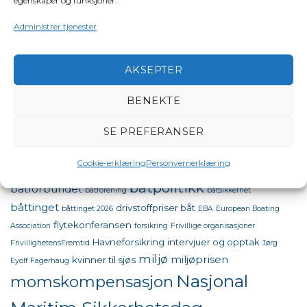
egenskaper og funksjoner.
Regioner
(154)
Administrer tjenester
Sjøsikkerhet – våre viktige saker
(5)
Ukategorisert
(32)
AKSEPTER
Video
(41)
BENEKTE
STIKKORD
SE PREFERANSER
bestumkilen
Cookie-erklæring
Personvernerklæring
aktiviteter
båter i sjøen
98 oktan
båt
båtpolitikk
båtforbundet
båtforening
båtsikkerhet
båttinget
drivstoffpriser båt
båttinget 2026
EBA
European Boating
flytekonferansen
Association
forsikring
Frivillige organisasjoner
Havneforsikring
intervjuer og opptak
FrivillighetensFremtid
Jørg
miljø
miljøprisen
kvinner til sjøs
Eyolf Fagerhaug
Nasjonal
momskompensasjon