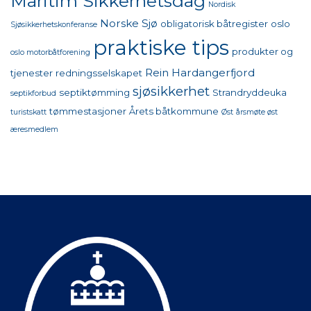
Maritim Sikkerhetsdag
Nordisk
Norske Sjø
obligatorisk båtregister
oslo
Sjøsikkerhetskonferanse
praktiske tips
produkter og
oslo motorbåtforening
Rein Hardangerfjord
tjenester
redningsselskapet
sjøsikkerhet
septiktømming
Strandryddeuka
septikforbud
tømmestasjoner
Årets båtkommune
turistskatt
Øst
årsmøte øst
æresmedlem