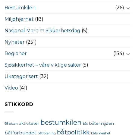
Bestumkilen
(26)
Miljøhjørnet
(18)
Nasjonal Maritim Sikkerhetsdag
(5)
Nyheter
(251)
Regioner
(154)
Sjøsikkerhet – våre viktige saker
(5)
Ukategorisert
(32)
Video
(41)
STIKKORD
bestumkilen
aktiviteter
båter i sjøen
98 oktan
båt
båtpolitikk
båtforbundet
båtforening
båtsikkerhet