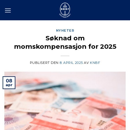
Skip
to
content
NYHETER
Søknad om
momskompensasjon for 2025
PUBLISERT DEN
8. APRIL 2025
AV
KNBF
08
apr