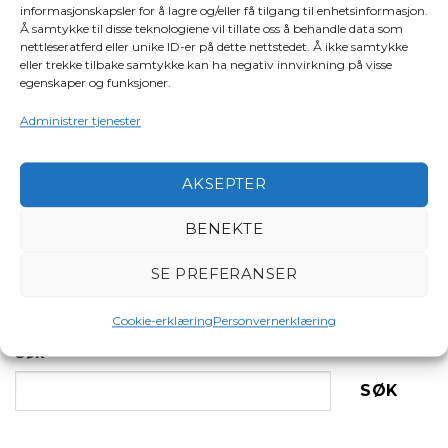
Saken er publisert i
Nyheter
og tagget
momskompensasjon
.
informasjonskapsler for å lagre og/eller få tilgang til enhetsinformasjon.
Å samtykke til disse teknologiene vil tillate oss å behandle data som
nettleseratferd eller unike ID-er på dette nettstedet. Å ikke samtykke
eller trekke tilbake samtykke kan ha negativ innvirkning på visse
egenskaper og funksjoner.
KNBF
Administrer tjenester
AKSEPTER
Informasjon til
Husk å oppdatere
BENEKTE
medlemmer – Status for
båtforeningens
forsikringstilbud fra KNBF
kontaktinformasjon
SE PREFERANSER
Cookie-erklæring
Personvernerklæring
Søk
SØK