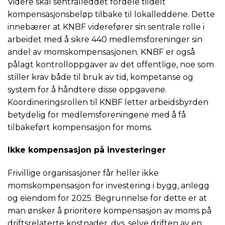
Videre skal sentralleddet fordele tildelt
kompensasjonsbeløp tilbake til lokalleddene. Dette
innebærer at KNBF viderefører sin sentrale rolle i
arbeidet med å sikre 440 medlemsforeninger sin
andel av momskompensasjonen. KNBF er også
pålagt kontrolloppgaver av det offentlige, noe som
stiller krav både til bruk av tid, kompetanse og
system for å håndtere disse oppgavene.
Koordineringsrollen til KNBF letter arbeidsbyrden
betydelig for medlemsforeningene med å få
tilbakeført kompensasjon for moms.
Ikke kompensasjon på investeringer
Frivillige organisasjoner får heller ikke
momskompensasjon for investering i bygg, anlegg
og eiendom for 2025. Begrunnelse for dette er at
man ønsker å prioritere kompensasjon av moms på
driftsrelaterte kostnader, dvs. selve driften av en