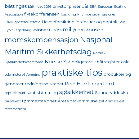
båttinget
drivstoffpriser båt
båttinget 2026
EBA
European Boating
flytekonferansen
Association
forsikring
Frivillige organisasjoner
Havneforsikring
intervjuer og opptak
FrivillighetensFremtid
Jørg
miljø
miljøprisen
kvinner til sjøs
Eyolf Fagerhaug
Nasjonal
momskompensasjon
Maritim Sikkerhetsdag
Nordisk
Norske Sjø
obligatorisk båtregister
oslo
Sjøsikkerhetskonferanse
praktiske tips
produkter og
oslo motorbåtforening
Rein Hardangerfjord
tjenester
redningsselskapet
sjøsikkerhet
septiktømming
Strandryddeuka
septikforbud
tømmestasjoner
Årets båtkommune
turistskatt
Øst
årsmøte øst
æresmedlem