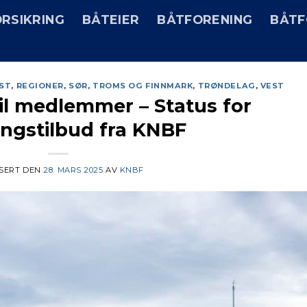
RSIKRING
BÅTEIER
BÅTFORENING
BÅTF
ST
,
REGIONER
,
SØR
,
TROMS OG FINNMARK
,
TRØNDELAG
,
VEST
il medlemmer – Status for
ingstilbud fra KNBF
SERT DEN
28. MARS 2025
AV
KNBF