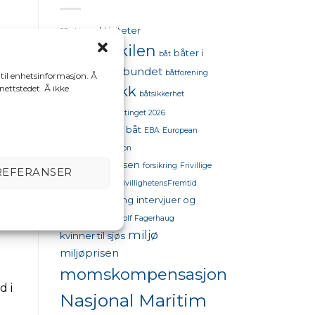
aktiviteter
98 oktan
bestumkilen
båter i
det
båt
båtforbundet
sjøen
båtforening
 til enhetsinformasjon. Å
båtpolitikk
 nettstedet. Å ikke
båtsikkerhet
båttinget
båttinget 2026
drivstoffpriser båt
EBA
European
Boating Association
flytekonferansen
forsikring
Frivillige
REFERANSER
organisasjoner
FrivillighetensFremtid
Havneforsikring
intervjuer og
opptak
Jørg Eyolf Fagerhaug
miljø
kvinner til sjøs
miljøprisen
momskompensasjon
d i
Nasjonal Maritim