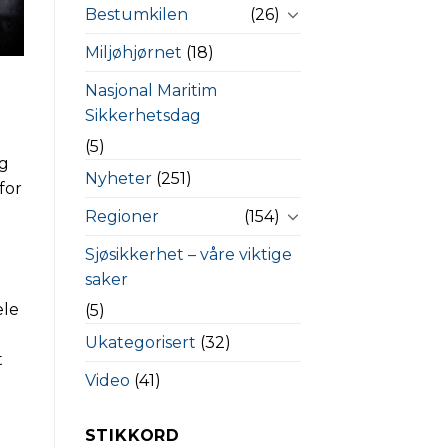
Bestumkilen
(26)
Miljøhjørnet
(18)
Nasjonal Maritim
Sikkerhetsdag
(5)
og
Nyheter
(251)
for
Regioner
(154)
Sjøsikkerhet – våre viktige
saker
ele
(5)
Ukategorisert
(32)
t
Video
(41)
STIKKORD