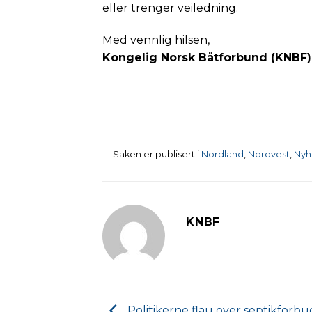
eller trenger veiledning.
Med vennlig hilsen,
Kongelig Norsk Båtforbund (KNBF)
Saken er publisert i
Nordland
,
Nordvest
,
Nyh
KNBF
Politikerne flau over septikforbud