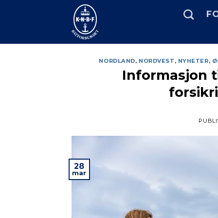
Skip
FO
to
content
NORDLAND
,
NORDVEST
,
NYHETER
,
Ø
Informasjon t
forsikr
PUBLI
28
mar