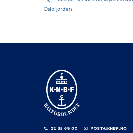
Oslofjorden
22 35 68 00
POST@KNBF.NO