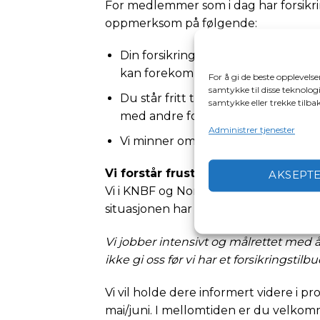
For medlemmer som i dag har forsikri
oppmerksom på følgende:
Din forsikring kan fornyes hos Tr
kan forekomme endringer i betinge
For å gi de beste opplevels
samtykke til disse teknologi
Du står fritt til å vurdere og event
samtykke eller trekke tilb
med andre forsikringer.
Administrer tjenester
Vi minner om at alle forsikringsavt
Vi forstår frustrasjonen – og vi tar
AKSEPT
Vi i KNBF og Norske Sjø beklager på
situasjonen har skapt.
Vi jobber intensivt og målrettet med 
ikke gi oss før vi har et forsikringstilb
Vi vil holde dere informert videre i p
mai/juni. I mellomtiden er du velko