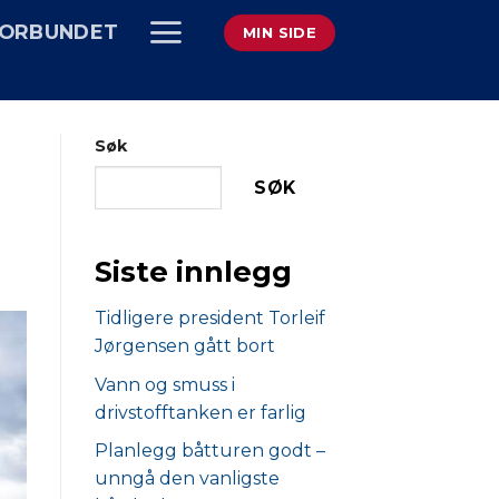
ORBUNDET
MIN SIDE
Søk
SØK
Siste innlegg
Tidligere president Torleif
Jørgensen gått bort
Vann og smuss i
drivstofftanken er farlig
Planlegg båtturen godt –
unngå den vanligste