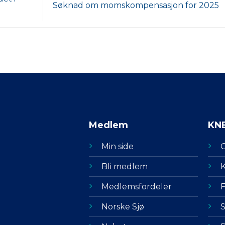
Søknad om momskompensasjon for 2025
Medlem
KN
Min side
Bli medlem
K
Medlemsfordeler
F
Norske Sjø
S