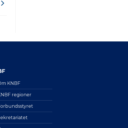
BF
Om KNBF
NBF regioner
orbundsstyret
ekretariatet