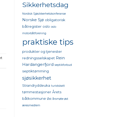
Sikkerhetsdag
Nordisk Sjøsikkerhetskonferanse
Norske Sjø
obligatorisk
båtregister
oslo
oslo
motorbåtforening
praktiske tips
produkter og tjenester
Rein
redningsselskapet
et
Hardangerfjord
septikforbud
septiktømming
sjøsikkerhet
Strandryddeuka
turistskatt
tømmestasjoner
Årets
båtkommune
Øst
årsmøte øst
æresmedlem