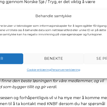
ng gjennom Norske Sjø / Tryg, er det viktig å være
Behandle samtykke
yg, på samme måte som tidligere. Vær oppmerksom på at 
lsene fra Tryg.
ene bruker vi teknologier som informasjonskapsler for å lagre og/eller få tilgang
ene vil tillate oss å behandle data som nettleseratferd eller unike ID-er på dette
uelt bytte til en annen forsikringsleverandør, slik du kan
ake samtykke kan ha negativ innvirkning på visse egenskaper og funksjoner.
aler har én måneds oppsigelsestid.
 ansvar
ER
BENEKTE
SE P
 det sterkeste den usikkerheten og ulempen denne
Cookie-erklæring
Personvernerklæring
å finne den beste løsningen for våre medlemmer, og vil
ud som bygger tillit og gir verdi.
rosessen og forhåpentligvis vil vi ha mye mer å komme me
mmen til å ta kontakt med KNBF dersom du har spørsmål