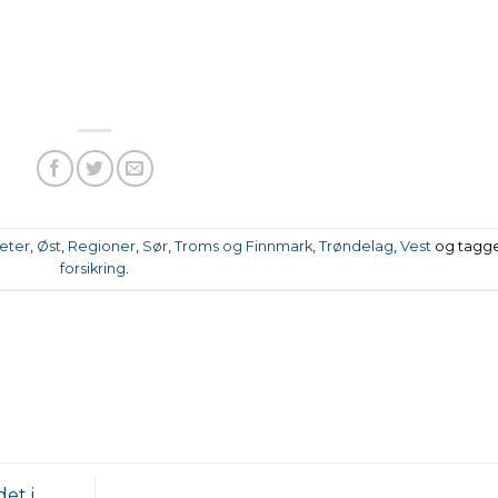
eter
,
Øst
,
Regioner
,
Sør
,
Troms og Finnmark
,
Trøndelag
,
Vest
og tagg
forsikring
.
et i