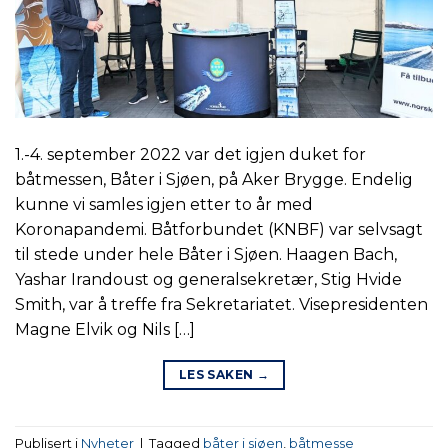
1.-4. september 2022 var det igjen duket for
båtmessen, Båter i Sjøen, på Aker Brygge. Endelig
kunne vi samles igjen etter to år med
Koronapandemi. Båtforbundet (KNBF) var selvsagt
til stede under hele Båter i Sjøen. Haagen Bach,
Yashar Irandoust og generalsekretær, Stig Hvide
Smith, var å treffe fra Sekretariatet. Visepresidenten
Magne Elvik og Nils […]
LES SAKEN
→
Publisert i
Nyheter
|
Tagged
båter i sjøen
,
båtmesse