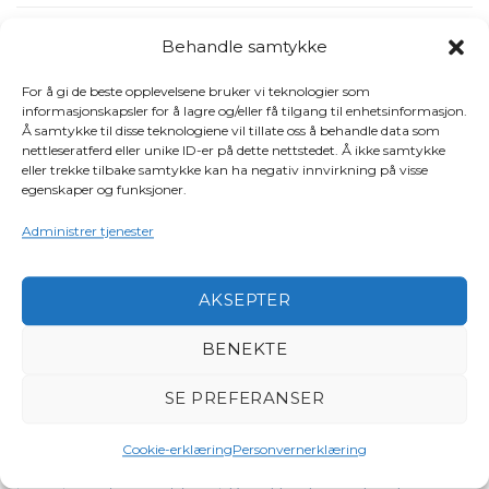
Video
(41)
Behandle samtykke
STIKKORD
For å gi de beste opplevelsene bruker vi teknologier som
informasjonskapsler for å lagre og/eller få tilgang til enhetsinformasjon.
Å samtykke til disse teknologiene vil tillate oss å behandle data som
bestumkilen
nettleseratferd eller unike ID-er på dette nettstedet. Å ikke samtykke
aktiviteter
båter i sjøen
98 oktan
båt
eller trekke tilbake samtykke kan ha negativ innvirkning på visse
båtpolitikk
båtforbundet
egenskaper og funksjoner.
båtforening
båtsikkerhet
båttinget
drivstoffpriser båt
båttinget 2026
EBA
European Boating
Administrer tjenester
flytekonferansen
Association
forsikring
Frivillige organisasjoner
Havneforsikring
intervjuer og opptak
FrivillighetensFremtid
Jørg
AKSEPTER
miljø
miljøprisen
kvinner til sjøs
Eyolf Fagerhaug
Nasjonal
momskompensasjon
BENEKTE
Maritim Sikkerhetsdag
Nordisk
SE PREFERANSER
Norske Sjø
obligatorisk båtregister
oslo
Sjøsikkerhetskonferanse
praktiske tips
Cookie-erklæring
Personvernerklæring
produkter og
oslo motorbåtforening