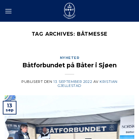
Skip
to
content
TAG ARCHIVES:
BÅTMESSE
NYHETER
Båtforbundet på Båter i Sjøen
PUBLISERT DEN
13. SEPTEMBER 2022
AV
KRISTIAN
GJELLESTAD
13
sep