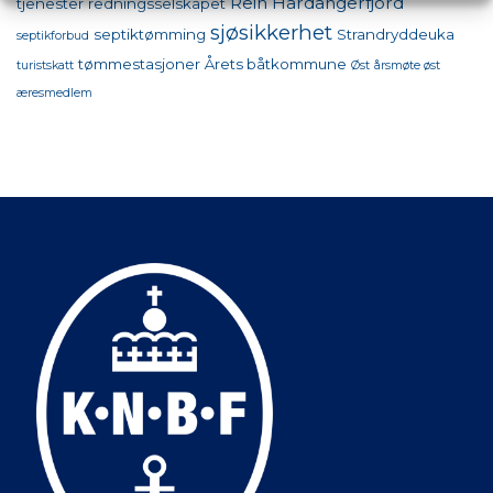
Rein Hardangerfjord
tjenester
redningsselskapet
sjøsikkerhet
septiktømming
Strandryddeuka
septikforbud
tømmestasjoner
Årets båtkommune
turistskatt
Øst
årsmøte øst
æresmedlem