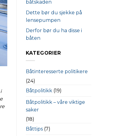
båtskaden
Dette bør du sjekke på
lensepumpen
Derfor bør du ha disse i
båten
KATEGORIER
Båtinteresserte politikere
(24)
Båtpolitikk
(19)
i
ne
Båtpolitikk – våre viktige
re
saker
(18)
Båttips
(7)