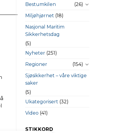
Bestumkilen
(26)
———–
Miljøhjørnet
(18)
Nasjonal Maritim
Sikkerhetsdag
(5)
Nyheter
(251)
Regioner
(154)
Sjøsikkerhet – våre viktige
n
saker
(5)
må
Ukategorisert
(32)
l
Video
(41)
STIKKORD