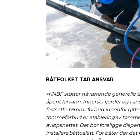
BÅTFOLKET TAR ANSVAR
«KNBF støtter nåværende generelle til
åpent farvann. Innerst i fjorder og i
fastsette tømmeforbud innenfor gitte o
tømmeforbud er etablering av tømmest
avløpsnettet. Det bør foreligge dispe
installere båttoalett. For båter der d