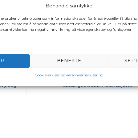
Behandle samtykke
ene bruker vi teknologier som informasjonskapsler for å lagre og/eller få tilgang
lisert i
Nyheter
og tagget
båtpolitikk
.
ene vil tillate oss å behandle data som nettleseratferd eller unike ID-er på dette
ake samtykke kan ha negativ innvirkning på visse egenskaper og funksjoner.
ER
BENEKTE
SE P
Cookie-erklæring
Personvernerklæring
ry seg!
Båttinget 2022: Resolusjoner