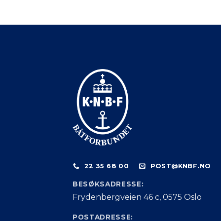
22 35 68 00
POST@KNBF.NO
BESØKSADRESSE:
Frydenbergveien 46 c, 0575 Oslo
POSTADRESSE: