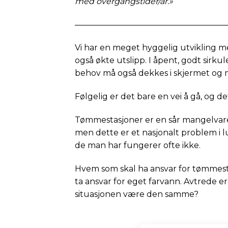
med overgangstider/år.»
——————————————————
Vi har en meget hyggelig utvikling me
også økte utslipp. I åpent, godt sirku
behov må også dekkes i skjermet og 
Følgelig er det bare en vei å gå, og 
Tømmestasjoner er en sår mangelvare 
men dette er et nasjonalt problem i l
de man har fungerer ofte ikke.
Hvem som skal ha ansvar for tømmest
ta ansvar for eget farvann. Avtrede er 
situasjonen være den samme?