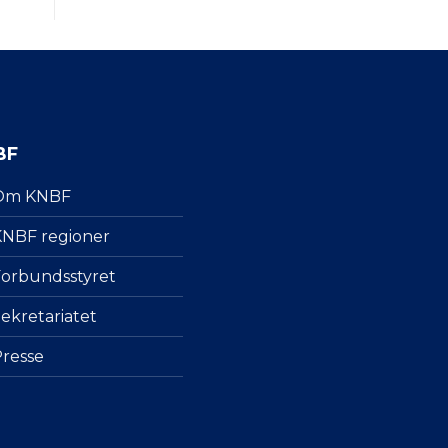
BF
Om KNBF
NBF regioner
orbundsstyret
ekretariatet
resse