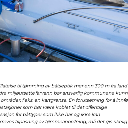
latelse til tømming av båtseptik mer enn 300 m fra land 
 andre miljøutsatte farvann bør ansvarlig kommunene kun
mråder, f.eks. en kartgrense. En forutsetning for å innfø
asjoner som bør være koblet til det offentlige
nsasjon for båttyper som ikke har og ikke kan
et kreves tilpasning av tømmeanordning, må det gis rikelig