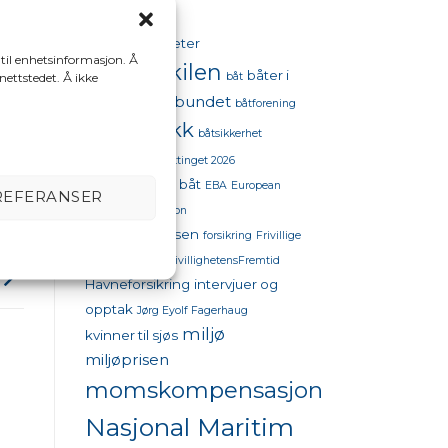
aktiviteter
98 oktan
 til enhetsinformasjon. Å
bestumkilen
båter i
båt
 nettstedet. Å ikke
båtforbundet
sjøen
båtforening
båtpolitikk
båtsikkerhet
båttinget
båttinget 2026
drivstoffpriser båt
EBA
European
REFERANSER
Boating Association
flytekonferansen
forsikring
Frivillige
organisasjoner
FrivillighetensFremtid
Havneforsikring
intervjuer og
opptak
Jørg Eyolf Fagerhaug
miljø
kvinner til sjøs
miljøprisen
momskompensasjon
Nasjonal Maritim