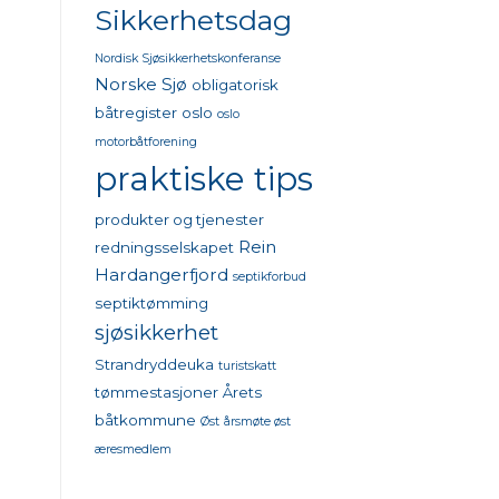
Sikkerhetsdag
Nordisk Sjøsikkerhetskonferanse
Norske Sjø
obligatorisk
båtregister
oslo
oslo
motorbåtforening
praktiske tips
produkter og tjenester
Rein
redningsselskapet
Hardangerfjord
septikforbud
septiktømming
sjøsikkerhet
Strandryddeuka
turistskatt
tømmestasjoner
Årets
båtkommune
Øst
årsmøte øst
æresmedlem