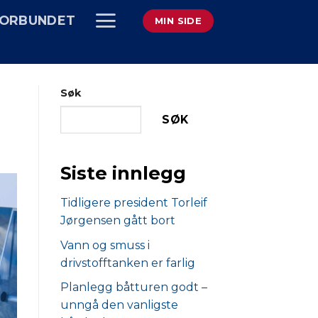
ORBUNDET
MIN SIDE
Søk
SØK
Siste innlegg
Tidligere president Torleif
Jørgensen gått bort
Vann og smuss i
drivstofftanken er farlig
Planlegg båtturen godt –
unngå den vanligste