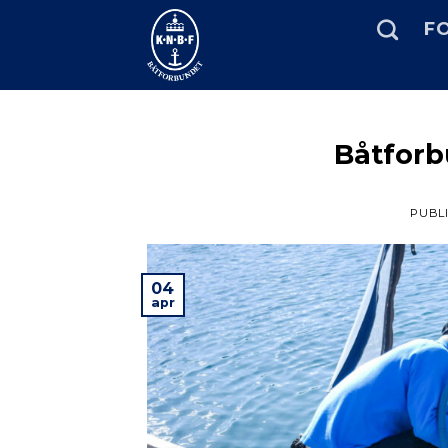
Skip
FO
to
content
Båtforb
PUBL
04
apr