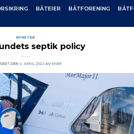
RSIKRING
BÅTEIER
BÅTFORENING
BÅTF
NYHETER
undets septik policy
ISERT DEN
4. APRIL 2022
AV
KNBF