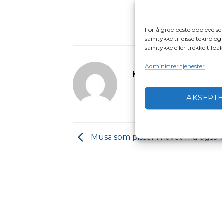
For å gi de beste opplevels
Saken er pub
samtykke til disse teknologi
samtykke eller trekke tilb
Administrer tjenester
KNBF
AKSEPT
Musa som pisser i havet må også b