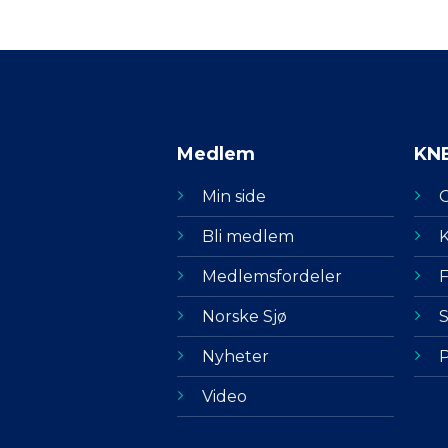
Medlem
KN
Min side
Bli medlem
K
Medlemsfordeler
F
Norske Sjø
S
Nyheter
P
Video