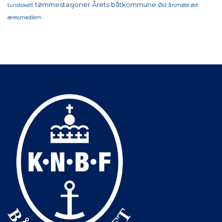
tømmestasjoner
Årets båtkommune
turistskatt
Øst
årsmøte øst
æresmedlem