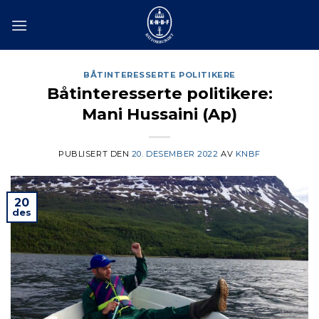
Skip
to
content
BÅTINTERESSERTE POLITIKERE
Båtinteresserte politikere:
Mani Hussaini (Ap)
PUBLISERT DEN
20. DESEMBER 2022
AV
KNBF
20
des