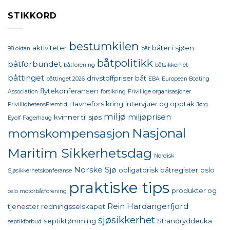
STIKKORD
bestumkilen
aktiviteter
båter i sjøen
98 oktan
båt
båtpolitikk
båtforbundet
båtforening
båtsikkerhet
båttinget
drivstoffpriser båt
båttinget 2026
EBA
European Boating
flytekonferansen
Association
forsikring
Frivillige organisasjoner
Havneforsikring
intervjuer og opptak
FrivillighetensFremtid
Jørg
miljø
miljøprisen
kvinner til sjøs
Eyolf Fagerhaug
Nasjonal
momskompensasjon
Maritim Sikkerhetsdag
Nordisk
Norske Sjø
obligatorisk båtregister
oslo
Sjøsikkerhetskonferanse
praktiske tips
produkter og
oslo motorbåtforening
Rein Hardangerfjord
tjenester
redningsselskapet
sjøsikkerhet
septiktømming
Strandryddeuka
septikforbud