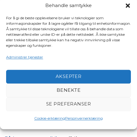
Behandle samtykke
Søk
For å gi de beste opplevelsene bruker vi teknologier som
SØK
informasjonskapsler for å lagre og/eller få tilgang til enhetsinformasjon.
Å samtykke til disse teknologiene vil tillate oss å behandle data som
nettleseratferd eller unike ID-er på dette nettstedet. Å ikke samtykke
eller trekke tilbake samtykke kan ha negativ innvirkning på visse
Siste innlegg
egenskaper og funksjoner.
Tidligere president Torleif Jørgensen gått bort
Administrer tjenester
Vann og smuss i drivstofftanken er farlig
AKSEPTER
Planlegg båtturen godt – unngå den vanligste
båtskaden
BENEKTE
Dette bør du sjekke på lensepumpen
SE PREFERANSER
Derfor bør du ha disse i båten
Cookie-erklæring
Personvernerklæring
KATEGORIER