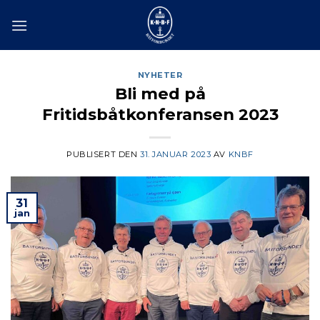
Skip
to
content
NYHETER
Bli med på
Fritidsbåtkonferansen 2023
PUBLISERT DEN
31. JANUAR 2023
AV
KNBF
31
jan