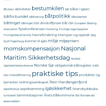
bestumkilen
aktiviteter
båter i sjøen
98 oktan
båt
båtpolitikk
båtforbundet
båtforening
båtsikkerhet
båttinget
drivstoffpriser båt
båttinget 2026
EBA
European Boating
flytekonferansen
Association
forsikring
Frivillige organisasjoner
Havneforsikring
intervjuer og opptak
FrivillighetensFremtid
Jørg
miljø
miljøprisen
kvinner til sjøs
Eyolf Fagerhaug
Nasjonal
momskompensasjon
Maritim Sikkerhetsdag
Nordisk
Norske Sjø
obligatorisk båtregister
oslo
Sjøsikkerhetskonferanse
praktiske tips
produkter og
oslo motorbåtforening
Rein Hardangerfjord
tjenester
redningsselskapet
sjøsikkerhet
septiktømming
Strandryddeuka
septikforbud
tømmestasjoner
Årets båtkommune
turistskatt
Øst
årsmøte øst
æresmedlem