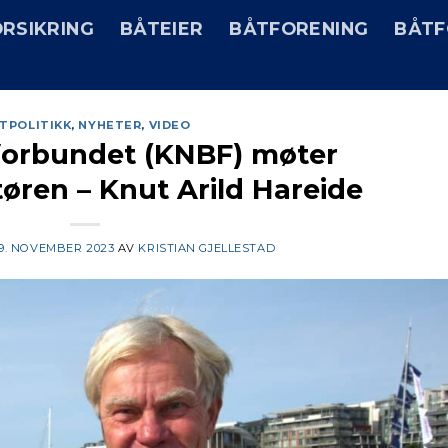
RSIKRING
BÅTEIER
BÅTFORENING
BÅTF
TPOLITIKK
,
NYHETER
,
VIDEO
forbundet (KNBF) møter
tøren – Knut Arild Hareide
9. NOVEMBER 2023
AV
KRISTIAN GJELLESTAD