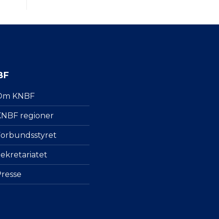
BF
Om KNBF
NBF regioner
orbundsstyret
ekretariatet
resse