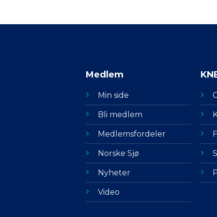
Medlem
KN
Min side
Bli medlem
K
Medlemsfordeler
F
Norske Sjø
S
Nyheter
P
Video