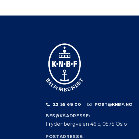
22 35 68 00
POST@KNBF.NO
BESØKSADRESSE:
Frydenbergveien 46 c, 0575 Oslo
POSTADRESSE: