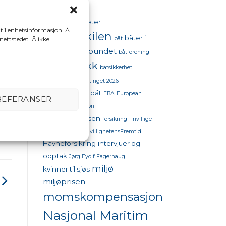
aktiviteter
98 oktan
 til enhetsinformasjon. Å
bestumkilen
båter i
båt
 nettstedet. Å ikke
båtforbundet
sjøen
båtforening
tet
,
båtpolitikk
båtsikkerhet
båttinget
båttinget 2026
drivstoffpriser båt
EBA
European
REFERANSER
Boating Association
flytekonferansen
forsikring
Frivillige
organisasjoner
FrivillighetensFremtid
Havneforsikring
intervjuer og
opptak
Jørg Eyolf Fagerhaug
miljø
kvinner til sjøs
miljøprisen
momskompensasjon
Nasjonal Maritim