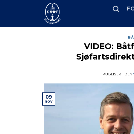
Skip
FO
to
content
BÅ
VIDEO: Båt
Sjøfartsdirek
PUBLISERT DEN
09
nov