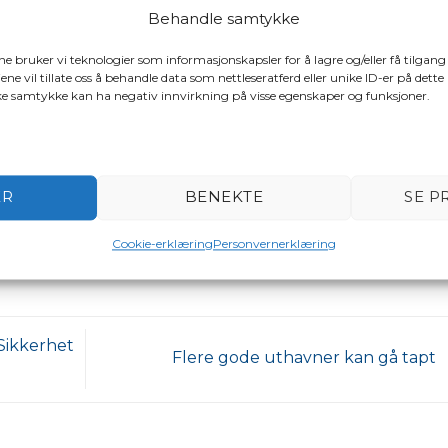
Behandle samtykke
ene bruker vi teknologier som informasjonskapsler for å lagre og/eller få tilgang
ene vil tillate oss å behandle data som nettleseratferd eller unike ID-er på dette
ake samtykke kan ha negativ innvirkning på visse egenskaper og funksjoner.
o
og tagget
intervjuer og opptak
,
Knut arild hareide
,
sjøfartsdirektora
sjøsikkerhet
.
ER
BENEKTE
SE P
TAD
Cookie-erklæring
Personvernerklæring
Sikkerhet
Flere gode uthavner kan gå tapt