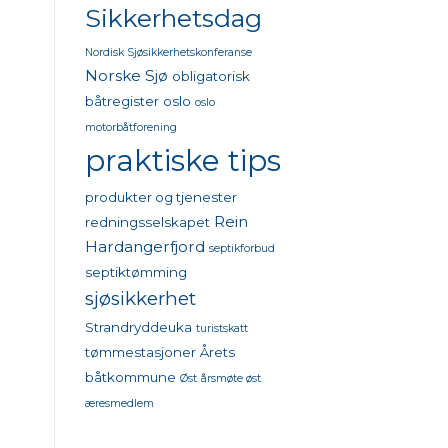
Sikkerhetsdag
Nordisk Sjøsikkerhetskonferanse
Norske Sjø
obligatorisk
båtregister
oslo
oslo
motorbåtforening
praktiske tips
produkter og tjenester
Rein
redningsselskapet
Hardangerfjord
septikforbud
septiktømming
sjøsikkerhet
Strandryddeuka
turistskatt
tømmestasjoner
Årets
båtkommune
Øst
årsmøte øst
æresmedlem