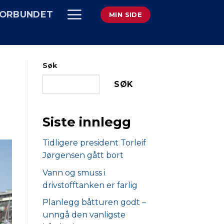
ORBUNDET
MIN SIDE
Søk
SØK
Siste innlegg
Tidligere president Torleif
Jørgensen gått bort
Vann og smuss i
drivstofftanken er farlig
Planlegg båtturen godt –
unngå den vanligste