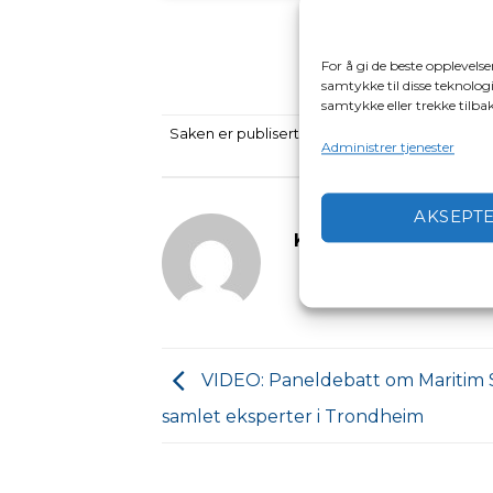
For å gi de beste opplevels
samtykke til disse teknologi
samtykke eller trekke tilb
Saken er publisert i
Båtpolitikk
,
Nyheter
,
Vide
Administrer tjenester
AKSEPT
KRISTIAN GJELLES
VIDEO: Paneldebatt om Maritim 
samlet eksperter i Trondheim